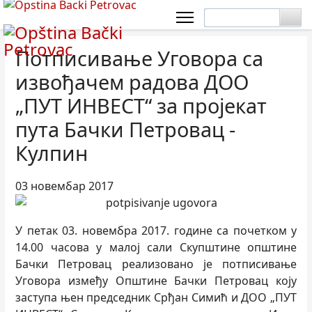
Потписивање Уговора са
извођачем радова ДОО
„ПУТ ИНВЕСТ“ за пројекат
пута Бачки Петровац -
Кулпин
03 новембар 2017
У петак 03. новембра 2017. године са почетком у
14.00 часова у малој сали Скупштине општине
Бачки Петровац реализовано је потписивање
Уговора између Општине Бачки Петровац коју
заступа њен председник Срђан Симић и ДОО „ПУТ