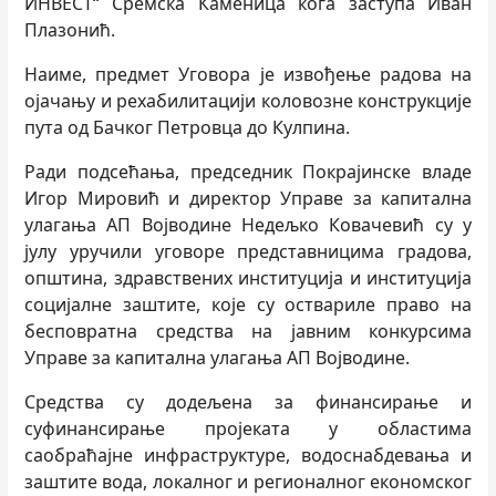
ИНВЕСТ“ Сремска Каменица кога заступа Иван
Плазонић.
Наиме, предмет Уговора је извођење радова на
oјачању и рехабилитациjи коловозне конструкције
пута од Бачког Петровца до Кулпина.
Ради подсећања, председник Покрајинске владе
Игор Мировић и директор Управе за капитална
улагања АП Војводине Недељко Ковачевић су у
јулу уручили уговоре представницима градова,
општина, здравствених институција и институција
социјалне заштите, које су оствариле право на
бесповратна средства на јавним конкурсима
Управе за капитална улагања АП Војводине.
Средства су додељена за финансирање и
суфинансирање пројеката у областима
саобраћајне инфраструктуре, водоснабдевања и
заштите вода, локалног и регионалног економског