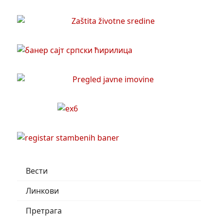
Вести
Линкови
Претрага