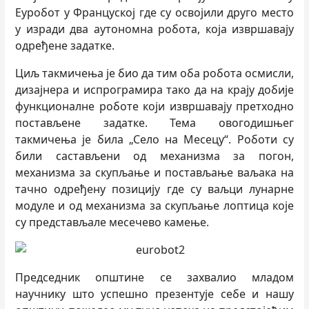
Еуробот у Француској где су освојили друго место
у изради два аутономна робота, која извршавају
одређене задатке.
Циљ такмичења је био да тим оба робота осмисли,
дизајнера и испрограмира тако да на крају добије
функционалне роботе који извршавају претходно
постављене задатке. Тема овогодишњег
такмичења је била „Село на Месецу“. Роботи су
били састављени од механизма за погон,
механизма за скупљање и постављање ваљака на
тачно одређену позицију где су ваљци лунарне
модуле и од механизма за скупљање лоптица које
су представљале месечево камење.
Председник општине се захвалио младом
научнику што успешно презентује себе и нашу