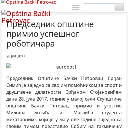
Председник општине
примио успешног
роботичара
28 јул 2017
Председник Општине Бачки Петровац Срђан
Симић је заједно са својим помоћником за спорт и
друштвене делатности Срђаном Стојановићем
дана 28. јула 2017. године у малој сали Скупштине
општине Бачки Петовац, примио и угостио
Милоша Ботића из Маглића студента
мехатронике, који је у мају ове године заједно са
својим тимом представио Србију на такмичењу