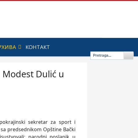
РХИВА
КОНТАКТ
u Modest Dulić u
okrajinski sekretar za sport i
 sa predsednikom Opštine Bački
ustvovali: narodni poslanik u