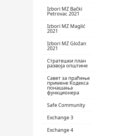
Izbori MZ Bački
Petrovac 2021
Izbori MZ Maglić
2021
Izbori MZ Gložan
2021
Стратешки план
развоја општине
Савет за праћење
примене Кодекса
понашања
функционера
Safe Community
Exchange 3
Exchange 4