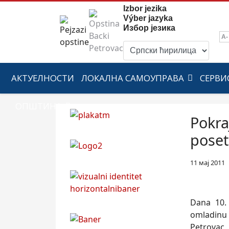
Izbor jezika
Výber jazyka
Избор језика
A-
АКТУЕЛНОСТИ
ЛОКАЛНА САМОУПРАВА
СЕРВИ
ОПШТИНА
Pokra
poset
11 мај 2011
Dana 10. 
omladinu 
Petrovac