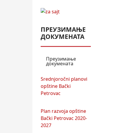
ПРЕУЗИМАЊЕ
ДОКУМЕНАТА
Преузимање
докумената
Srednjoročni planovi
opštine Bački
Petrovac
Plan razvoja opštine
Bački Petrovac 2020-
2027