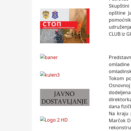
Skupštini
opštine 
pomoćnik
udruženja
CLUB iz G
Predstavn
omladine 
omladinska
Tokom pos
Osnovnoj 
dodeljena
direktork
dana fizič
Na kraju 
Marčok Dr
rekonstruk