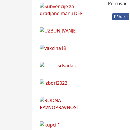
Petrovac.
f
Share