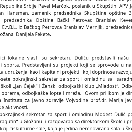
 Republike Srbije Pavel Marčok, poslanik u Skupštini APV
Jan Hansman, zamenik predsednika Skupštine opštine Ba
 predsednika Opštine Bački Petrovac Branislav Keve
 E.Y.B.L. iz Bačkog Petrovca Branislav Mernjik, predsedn
ložana Danijela Fekete.
ici lokalne vlasti su sekretaru Duliću predstavili našu
i sporta. Predstavljeni su projekti koji se sprovode u na
 udruženja, kao i kapitalni projekti , koji doprinose razvoj
ete pokrajinski sekretar za sport i omladinu sa saradni
školi „Jan Čajak“ i Ženski odbojkaški klub „Mladost“. Od
 oprema, odbojkaške lopte i mreža. Ovom prilikom je dir
a Instituta za javno zdravlje Vojvodine prof.dr. Marija J
ke aktivnosti.
pokrajinski sekretar za sport i omladinu Modest Dulić p
agutin“ u Gložanu i razgovarao sa direktorkom škole i 
ciji fiskulturne sale, koja je jedina nerenovirana sala u šk