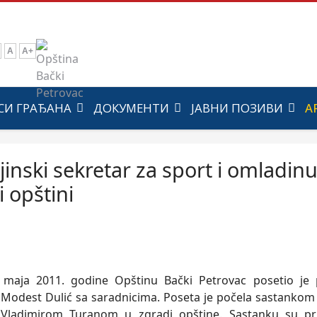
A
A+
СИ ГРАЂАНА
ДОКУМЕНТИ
ЈАВНИ ПОЗИВИ
А
jinski sekretar za sport i omladin
i opštini
maja 2011. godine Opštinu Bački Petrovac posetio je p
Modest Dulić sa saradnicima. Poseta je počela sastankom
 Vladimirom Turanom u zgradi opštine. Sastanku su pris