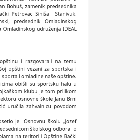
 Jan Bohuš, zamenik predsednika
čki Petrovac Siniša Stanivuk,
nski, predsednik Omladinskog
ica Omladinskog udruženja IDEAL
 opštinu i razgovarali na temu
šoj opštini vezani za sportska i
u sporta i omladine naše opštine.
cima obišli su sportsku halu u
bojkaškom klubu je tom prilikom
ektoru osnovne škole Janu Brni
evtić uručila zahvalnicu povodom
osetio je Osnovnu školu „Jozef
predsednicom školskog odbora o
olama na teritoriji Opštine Bački