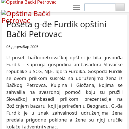
Poseta g-đe Furdik opštini
Bački Petrovac
06 децембар 2005
U poseti bačkopetrovačkoj opštini je bila gospođa
Furdik – supruga gospodina ambasadora Slovačke
republike u SCG, NJ.E. Igora Furdika. Gospođa Furdik
se ovom prilikom susrela sa udruženjima žena iz
Bačkog Petrovca, Kulpina i Gložana, kojima se
zahvalila na svesrdnoj pomoći koju su pružili
Slovačkoj ambasadi prilikom prezentacije na
Božićnjem bazaru, koji je priređen u Beogradu. G.-đa
Furdik je u znak zahvalnosti udruženjima žena
predala prigodne poklone a žene su njoj uručile
kolače i adventni venac.