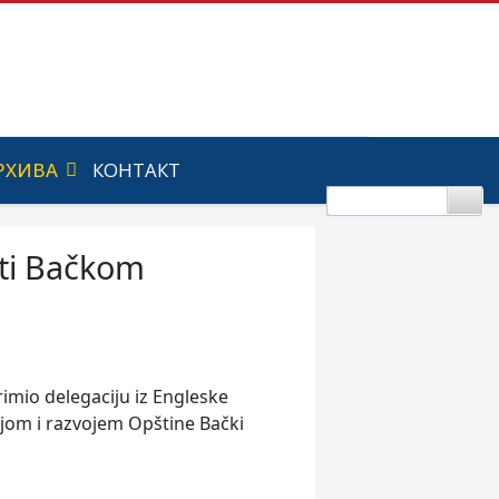
РХИВА
КОНТАКТ
eti Bačkom
imio delegaciju iz Engleske
rijom i razvojem Opštine Bački