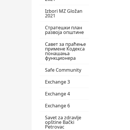
Izbori MZ Gložan
2021
Стратешки план
развоја општине
Савет за праћење
примене Кодекса
понашања
функционера
Safe Community
Exchange 3
Exchange 4
Exchange 6
Savet za zdravlje
opštine Bački
Petrovac