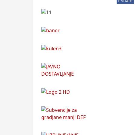
f
Share