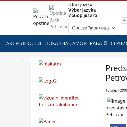
Izbor jezika
Výber jazyka
Избор језика
A-
АКТУЕЛНОСТИ
ЛОКАЛНА САМОУПРАВА
СЕРВИ
ОПШТИНА
Preds
Petro
10 март 200
predstavni
Petrovac.