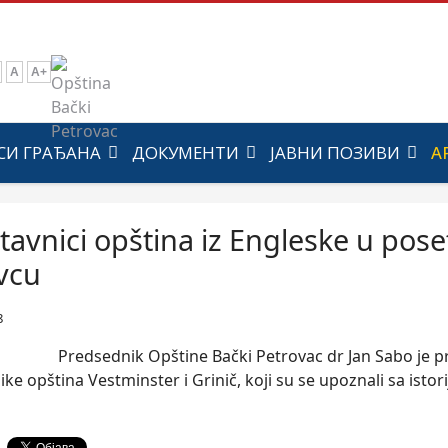
A
A+
СИ ГРАЂАНА
ДОКУМЕНТИ
ЈАВНИ ПОЗИВИ
А
tavnici opština iz Engleske u pos
vcu
8
Predsednik Opštine Bački Petrovac dr Jan Sabo je pr
ke opština Vestminster i Grinič, koji su se upoznali sa isto