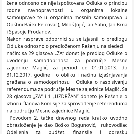
žena odnosno da nije ispoštovana Odluka o principu
rodne ravnopravnosti u organima lokalne
samouprave te u organima mesnih samouprava u
Opštini Bački Petrovac), Miloš Jojić, Jan Sabo, Jan Brna
i Spasoje Prodanov.
Nakon rasprave odbornici su se izjasnili o predlogu
Odluka odnosno o predloženom Rešenju na sledeći
način: sa 29 glasova „ZA“ donet je predlog Odluke o
uvođenju samodoprnosa za područje Mesne
zajednice Maglić, za period od 01.01.2013. do
31.12.2017. godine i o obliku i načinu izjašnjavanja
građana o samodoprinosu i Odluka o raspisivanju
raferenduma za područje Mesne zajednice Maglić. Sa
28 glasova „ZA“ i 1 „UZDRŽAN“ doneto je Rešenje o
izboru članova Komisije za sprovođenje referenduma
na području Mesne zajednice Maglić.
Povodom 2. tačke dnevnog reda kratko uvodno
obrazloženje je dao Boško Bogunović, rukovodilac
Odeljenja za budžet, finansije i poresku