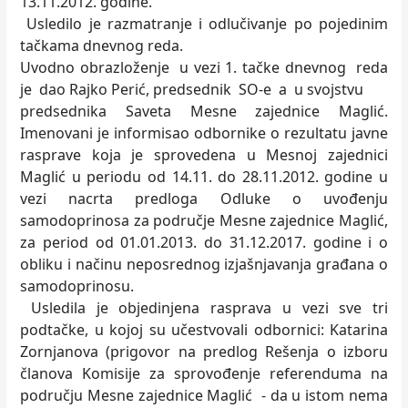
13.11.2012. godine.
Usledilo je razmatranje i odlučivanje po pojedinim
tačkama dnevnog reda.
Uvodno obrazloženje u vezi 1. tačke dnevnog reda
je dao Rajko Perić, predsednik SO-e a u svojstvu
predsednika Saveta Mesne zajednice Maglić.
Imenovani je informisao odbornike o rezultatu javne
rasprave koja je sprovedena u Mesnoj zajednici
Maglić u periodu od 14.11. do 28.11.2012. godine u
vezi nacrta predloga Odluke o uvođenju
samodoprinosa za područje Mesne zajednice Maglić,
za period od 01.01.2013. do 31.12.2017. godine i o
obliku i načinu neposrednog izjašnjavanja građana o
samodoprinosu.
Usledila je objedinjena rasprava u vezi sve tri
podtačke, u kojoj su učestvovali odbornici: Katarina
Zornjanova (prigovor na predlog Rešenja o izboru
članova Komisije za sprovođenje referenduma na
području Mesne zajednice Maglić - da u istom nema