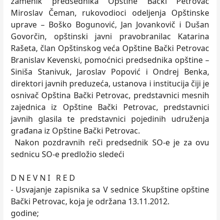
zamenik predsednika Opštine Bački Petrovac
Miroslav Čeman, rukovodioci odeljenja Opštinske
uprave – Boško Bogunović, Jan Jovankovič i Dušan
Govorčin, opštinski javni pravobranilac Katarina
Rašeta, član Opštinskog veća Opštine Bački Petrovac
Branislav Kevenski, pomoćnici predsednika opštine –
Siniša Stanivuk, Jaroslav Popović i Ondrej Benka,
direktori javnih preduzeća, ustanova i institucija čiji je
osnivač Opština Bački Petrovac, predstavnici mesnih
zajednica iz Opštine Bački Petrovac, predstavnici
javnih glasila te predstavnici pojedinih udruženja
građana iz Opštine Bački Petrovac.
Nakon pozdravnih reči predsednik SO-e je za ovu
sednicu SO-e predložio sledeći
D N E V N I R E D
- Usvajanje zapisnika sa V sednice Skupštine opštine
Bački Petrovac, koja je održana 13.11.2012.
godine;