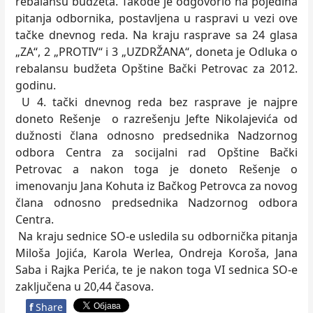
rebalansu budžeta. Takođe je odgovorio na pojedina
pitanja odbornika, postavljena u raspravi u vezi ove
tačke dnevnog reda. Na kraju rasprave sa 24 glasa
„ZA“, 2 „PROTIV“ i 3 „UZDRŽANA“, doneta je Odluka o
rebalansu budžeta Opštine Bački Petrovac za 2012.
godinu.
U 4. tački dnevnog reda bez rasprave je najpre
doneto Rešenje o razrešenju Jefte Nikolajevića od
dužnosti člana odnosno predsednika Nadzornog
odbora Centra za socijalni rad Opštine Bački
Petrovac a nakon toga je doneto Rešenje o
imenovanju Jana Kohuta iz Bačkog Petrovca za novog
člana odnosno predsednika Nadzornog odbora
Centra.
Na kraju sednice SO-e usledila su odbornička pitanja
Miloša Jojića, Karola Werlea, Ondreja Koroša, Jana
Saba i Rajka Perića, te je nakon toga VI sednica SO-e
zaključena u 20,44 časova.
f
Share