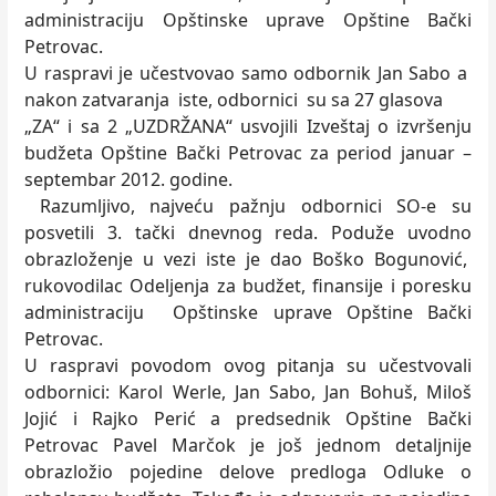
administraciju Opštinske uprave Opštine Bački
Petrovac.
U raspravi je učestvovao samo odbornik Jan Sabo a
nakon zatvaranja iste, odbornici su sa 27 glasova
„ZA“ i sa 2 „UZDRŽANA“ usvojili Izveštaj o izvršenju
budžeta Opštine Bački Petrovac za period januar –
septembar 2012. godine.
Razumljivo, najveću pažnju odbornici SO-e su
posvetili 3. tački dnevnog reda. Poduže uvodno
obrazloženje u vezi iste je dao Boško Bogunović,
rukovodilac Odeljenja za budžet, finansije i poresku
administraciju Opštinske uprave Opštine Bački
Petrovac.
U raspravi povodom ovog pitanja su učestvovali
odbornici: Karol Werle, Jan Sabo, Jan Bohuš, Miloš
Jojić i Rajko Perić a predsednik Opštine Bački
Petrovac Pavel Marčok je još jednom detaljnije
obrazložio pojedine delove predloga Odluke o