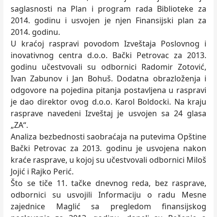
saglasnosti na Plan i program rada Biblioteke za
2014. godinu i usvojen je njen Finansijski plan za
2014. godinu.
U kraćoj raspravi povodom Izveštaja Poslovnog i
inovativnog centra d.o.o. Bački Petrovac za 2013.
godinu učestvovali su odbornici Radomir Zotović,
Ivan Zabunov i Jan Bohuš. Dodatna obrazloženja i
odgovore na pojedina pitanja postavljena u raspravi
je dao direktor ovog d.o.o. Karol Boldocki. Na kraju
rasprave navedeni Izveštaj je usvojen sa 24 glasa
„ZA“.
Analiza bezbednosti saobraćaja na putevima Opštine
Bački Petrovac za 2013. godinu je usvojena nakon
kraće rasprave, u kojoj su učestvovali odbornici Miloš
Jojić i Rajko Perić.
Što se tiče 11. tačke dnevnog reda, bez rasprave,
odbornici su usvojili Informaciju o radu Mesne
zajednice Maglić sa pregledom finansijskog