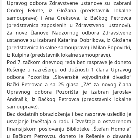
Upravog odbora Zdravstvene ustanove su izabrani
Ondrej Fekete, iz Gložana (predstavnik lokalne
samouprave) i Ana Greksova, iz Bačkog Petrovca
(predstavnica zaposlenih u Zdravstvenoj ustanovi).
Za nove članove Nadzornog odbora Zdravstvene
ustanove su izabrani Katarina Dobrikova, iz Gložana
(predstavnica lokalne samouprave) i Milan Popovicki,
iz Kulpina (predstavnik lokalne samouprave).
Pod 7. tačkom dnevnog reda bez rasprave je doneto
Rešenje o razrešenju od dužnosti 1 člana Upravog
odbora Pozorišta „Slovenské vojvodinské divadlo“
Bački Petrovac a sa 25 glasa „ZA“ za novog člana
Upravnog odbora Pozorišta je izabran Jaroslav
Andrašik, iz Bačkog Petrovca (predstavnik lokalne
samouprave).
Bez dodatnih obrazloženja i bez rasprave usledilo je
usvajanje Izveštaja o radu i Izveštaja o ostvarenom
finansijskom poslovanju Biblioteke „Štefan Homola“
u Bačkom Petrovcu, doneto je Rešenje o davanju