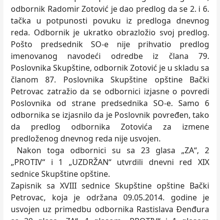
odbornik Radomir Zotović je dao predlog da se 2. i 6.
tačka u potpunosti povuku iz predloga dnevnog
reda. Odbornik je ukratko obrazložio svoj predlog.
Pošto predsednik SO-e nije prihvatio predlog
imenovanog navodeći odredbe iz člana 79.
Poslovnika Skupštine, odbornik Zotović je u skladu sa
članom 87. Poslovnika Skupštine opštine Bački
Petrovac zatražio da se odbornici izjasne o povredi
Poslovnika od strane predsednika SO-e. Samo 6
odbornika se izjasnilo da je Poslovnik povređen, tako
da predlog odbornika Zotovića za izmene
predloženog dnevnog reda nije usvojen.
Nakon toga odbornici su sa 23 glasa „ZA“, 2
„PROTIV“ i 1 „UZDRŽAN“ utvrdili dnevni red XIX
sednice Skupštine opštine.
Zapisnik sa XVIII sednice Skupštine opštine Bački
Petrovac, koja je održana 09.05.2014. godine je
usvojen uz primedbu odbornika Rastislava Đenđura