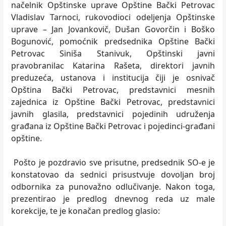
načelnik Opštinske uprave Opštine Bački Petrovac
Vladislav Tarnoci, rukovodioci odeljenja Opštinske
uprave – Jan Jovankovič, Dušan Govorčin i Boško
Bogunović, pomoćnik predsednika Opštine Bački
Petrovac Siniša Stanivuk, Opštinski javni
pravobranilac Katarina Rašeta, direktori javnih
preduzeća, ustanova i institucija čiji je osnivač
Opština Bački Petrovac, predstavnici mesnih
zajednica iz Opštine Bački Petrovac, predstavnici
javnih glasila, predstavnici pojedinih udruženja
građana iz Opštine Bački Petrovac i pojedinci-građani
opštine.
Pošto je pozdravio sve prisutne, predsednik SO-e je
konstatovao da sednici prisustvuje dovoljan broj
odbornika za punovažno odlučivanje. Nakon toga,
prezentirao je predlog dnevnog reda uz male
korekcije, te je konačan predlog glasio: