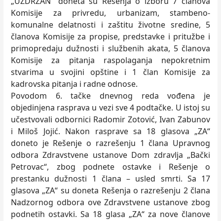
„UZDRŽAN“ doneta su Rešenja o izboru 7 članova
Komisije za privredu, urbanizam, stambeno-
komunalne delatnosti i zaštitu životne sredine, 5
članova Komisije za propise, predstavke i pritužbe i
primopredaju dužnosti i službenih akata, 5 članova
Komisije za pitanja raspolaganja nepokretnim
stvarima u svojini opštine i 1 član Komisije za
kadrovska pitanja i radne odnose.
Povodom 6. tačke dnevnog reda vođena je
objedinjena rasprava u vezi sve 4 podtačke. U istoj su
učestvovali odbornici Radomir Zotović, Ivan Zabunov
i Miloš Jojić. Nakon rasprave sa 18 glasova „ZA“
doneto je Rešenje o razrešenju 1 člana Upravnog
odbora Zdravstvene ustanove Dom zdravlja „Bački
Petrovac“, zbog podnete ostavke i Rešenje o
prestanku dužnosti 1 člana – usled smrti. Sa 17
glasova „ZA“ su doneta Rešenja o razrešenju 2 člana
Nadzornog odbora ove Zdravstvene ustanove zbog
podnetih ostavki. Sa 18 glasa „ZA“ za nove članove