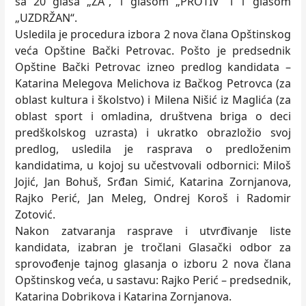
sa 20 glasa „ZA“, 1 glasom „PROTIV“ i 1 glasom
„UZDRŽAN“.
Usledila je procedura izbora 2 nova člana Opštinskog
veća Opštine Bački Petrovac. Pošto je predsednik
Opštine Bački Petrovac izneo predlog kandidata –
Katarina Melegova Melichova iz Bačkog Petrovca (za
oblast kultura i školstvo) i Milena Nišić iz Maglića (za
oblast sport i omladina, društvena briga o deci
predškolskog uzrasta) i ukratko obrazložio svoj
predlog, usledila je rasprava o predloženim
kandidatima, u kojoj su učestvovali odbornici: Miloš
Jojić, Jan Bohuš, Srđan Simić, Katarina Zornjanova,
Rajko Perić, Jan Meleg, Ondrej Koroš i Radomir
Zotović.
Nakon zatvaranja rasprave i utvrđivanje liste
kandidata, izabran je tročlani Glasački odbor za
sprovođenje tajnog glasanja o izboru 2 nova člana
Opštinskog veća, u sastavu: Rajko Perić – predsednik,
Katarina Dobrikova i Katarina Zornjanova.