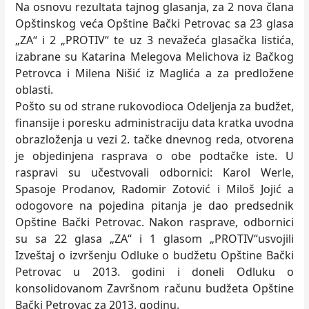
Na osnovu rezultata tajnog glasanja, za 2 nova člana
Opštinskog veća Opštine Bački Petrovac sa 23 glasa
„ZA“ i 2 „PROTIV“ te uz 3 nevažeća glasačka listića,
izabrane su Katarina Melegova Melichova iz Bačkog
Petrovca i Milena Nišić iz Maglića a za predložene
oblasti.
Pošto su od strane rukovodioca Odeljenja za budžet,
finansije i poresku administraciju data kratka uvodna
obrazloženja u vezi 2. tačke dnevnog reda, otvorena
je objedinjena rasprava o obe podtačke iste. U
raspravi su učestvovali odbornici: Karol Werle,
Spasoje Prodanov, Radomir Zotović i Miloš Jojić a
odogovore na pojedina pitanja je dao predsednik
Opštine Bački Petrovac. Nakon rasprave, odbornici
su sa 22 glasa „ZA“ i 1 glasom „PROTIV“usvojili
Izveštaj o izvršenju Odluke o budžetu Opštine Bački
Petrovac u 2013. godini i doneli Odluku o
konsolidovanom Završnom računu budžeta Opštine
Bački Petrovac za 2013. godinu.