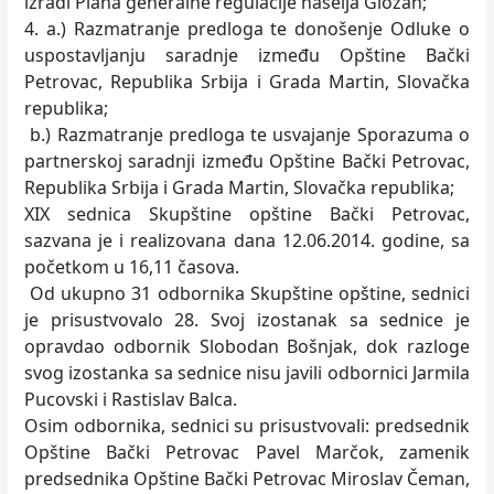
izradi Plana generalne regulacije naselja Gložan;
4. a.) Razmatranje predloga te donošenje Odluke o
uspostavljanju saradnje između Opštine Bački
Petrovac, Republika Srbija i Grada Martin, Slovačka
republika;
b.) Razmatranje predloga te usvajanje Sporazuma o
partnerskoj saradnji između Opštine Bački Petrovac,
Republika Srbija i Grada Martin, Slovačka republika;
XIX sednica Skupštine opštine Bački Petrovac,
sazvana je i realizovana dana 12.06.2014. godine, sa
početkom u 16,11 časova.
Od ukupno 31 odbornika Skupštine opštine, sednici
je prisustvovalo 28. Svoj izostanak sa sednice je
opravdao odbornik Slobodan Bošnjak, dok razloge
svog izostanka sa sednice nisu javili odbornici Jarmila
Pucovski i Rastislav Balca.
Osim odbornika, sednici su prisustvovali: predsednik
Opštine Bački Petrovac Pavel Marčok, zamenik
predsednika Opštine Bački Petrovac Miroslav Čeman,