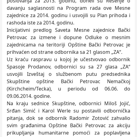
poslovanja za 2013. godinu, doneli su Rešenje o
davanju saglasnosti na Program rada ove Mesne
zajednice za 2014. godinu i usvojili su Plan prihoda i
rashoda iste za 2014. godinu.
Inicijativni predlog Saveta Mesne zajednice Bački
Petrovac za izmene i dopune Odluke o mesnim
zajednicama na teritoriji Opštine Bački Petrovac je
prihvaćen od strane odbornika sa 21 glasom „ZA“.
Uz kraću raspravu u kojoj je učestvovao odbornik
Spasoje Prodanov, odbornici su sa 27 glasa „ZA“
usvojili Izveštaj o službenom putu predsednika
Skupštine opštine Bački Petrovac Nemačkoj
(Kirchcheim/Tecka), u periodu od 06.06. do
09.06.2014. godine.
Na kraju sednice Skupštine, odbornici Miloš Jojić,
Srđan Simić i Karol Werle su postavili odbornička
pitanja, dok se odbornik Radomir Zotović zahvalio
svim građanima Opštine Bački Petrovac za akciju
prikupljanja humanitarne pomoći za poplavljena