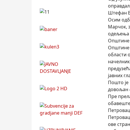
оправдал
Штефан В
Осим одб
Марчок, 
одељења 
Општине 
Општине 
области о
начелник
предузећ
јавних гл
Пошто је 
довољан 
Пре прел
обавеште
Петровац
Петровац
ове стран