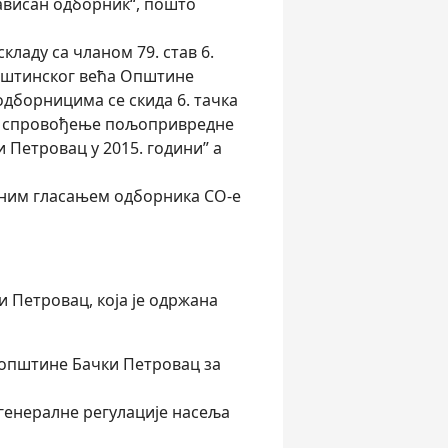
ависан одборник“, пошто
кладу са чланом 79. став 6.
пштинског већа Општине
одборницима се скида 6. тачка
а спровођење пољопривредне
 Петровац у 2015. години” а
вним гласањем одборника СО-е
 Петровац, која је одржана
општине Бачки Петровац за
генералне регулације насеља