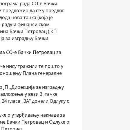
 Програма рада СО-е Бачки
и предложио да се у предлог
ода нова тачка (која је
о раду и финансијском
тина Бачки Петровац (ЈКП
ја за изградњу Бачки
да СО-е Бачки Петровац за
-е нису тражили те пошто у
о доношењу Плана генералне
 ЈП „Дирекција за изградњу
азложење у вези 3. тачке
24 гласа „ЗА“ донели Одлуку о
уке о утврђивању накнаде за
не Бачки Петровац и Одлуке о
 Петровац.