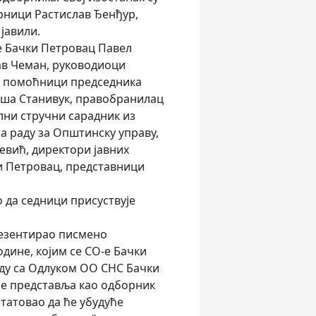
рници Растислав Ђенђур,
јавили.
е Бачки Петровац Павел
в Чеман, руководиоци
ћ, помоћници председника
иша Станивук, правобранилац
лни стручни сарадник из
а раду за Општинску управу,
вић, директори јавних
ки Петровац, представници
о да седници присуствује
резентирао писмено
дине, којим се СО-е Бачки
аду са Одлуком ОО СНС Бачки
не представља као одборник
статовао да ће убудуће