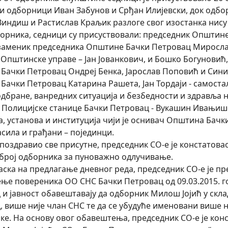
и одборници Иван Забунов и Срђан Илијевски, док одбо
индиш и Растислав Краљик разлоге свог изостанка нису 
орника, седници су присуствовали: председник Општин
заменик председника Општине Бачки Петровац Миросла
Општинске управе – Јан Јованкович, и Бошко Богунови
Бачки Петровац Ондреј Бенка, Јарослав Поповић и Син
Бачки Петровац Катарина Рашета, Јан Тордаји - самоста
дбране, ванредних ситуација и безбедности и здравља н
 Полицијске станице Бачки Петровац - Вукашин Ивањише
а, установа и институција чији је оснивач Општина Бач
асила и грађани – појединци.
поздравио све присутне, председник СО-е је констатова
број одборника за пуноважно одлучивање.
аска на предлагање дневног реда, председник СО-е је п
ње повереника ОО СНС Бачки Петровац од 09.03.2015. го
 и јавност обавештавају да одборник Милош Јојић у скл
, више није члан СНС те да се убудуће именовани више 
ке. На основу овог обавештења, председник СО-е је кон