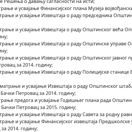
 Решења о давању сагласности на исти;
трање и усвајање Финансијског плана Музеја војвођански
атрање и усвајање Извештаја о раду председника Општин
атрање и усвајање Извештаја о раду Општинског већа О
ину;
атрање и усвајање Извештаја о раду Општинске управе 
ину;
атрање и усвајање Извештаја о раду Општинског јавно
ровац за 2014. годину;
трање и усвајање Извештаја о раду Полицијске станице 
азматрање и усвајање Извештаја о раду Општинског штаб
Бачки Петровац за 2014. годину;
атрање предога и усвајање Годишњег плана рада Општин
 Бачки Петровац за 2015. годину;
трање и усвајање Извештаја о раду Савета за родну равн
атрање и усвајање Финансијског извештаја Предшколске 
за 2014. годину;