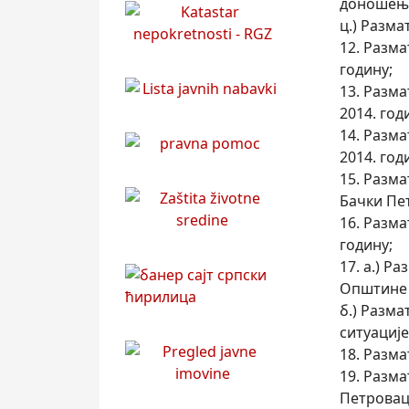
доношење
ц.) Разма
12. Разм
годину;
13. Разм
2014. год
14. Разм
2014. год
15. Разм
Бачки Пет
16. Разма
годину;
17. а.) Р
Општине 
б.) Разм
ситуације
18. Разма
19. Разм
Петровац 