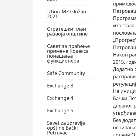
примедбе,
Петровац 
Izbori MZ Gložan
2021
Програма 
изостала 
Стратешки план
пословању
развоја општине
„Прогрес“
Савет за праћење
Петровац
примене Кодекса
Након ра
понашања
функционера
2015. год
Додатно 
Safe Community
расправи 
регулаци
Exchange 3
На иници
Exchange 4
Бачки Пе
дневног р
Exchange 6
утврђива
Без дода
Savet za zdravlje
оснивање
opštine Bački
Petrovac
допуни О