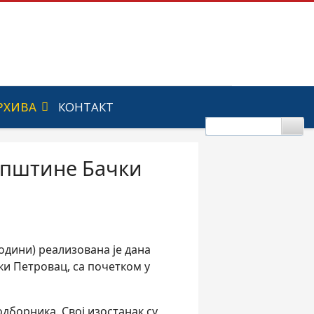
РХИВА
КОНТАКТ
општине Бачки
одини) реализована је дана
ки Петровац, са почетком у
дборника. Свој изостанак су