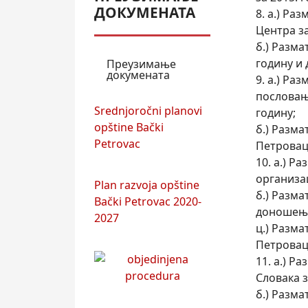
ДОКУМЕНАТА
8. а.) Ра
Центра з
б.) Разм
годину и
Преузимање
докумената
9. а.) Ра
пословањ
Srednjoročni planovi
годину;
opštine Bački
б.) Разм
Petrovac
Петровац
10. а.) Р
организа
Plan razvoja opštine
б.) Разм
Bački Petrovac 2020-
доношење
2027
ц.) Разм
Петровац 
11. а.) Р
Словака з
б.) Разма