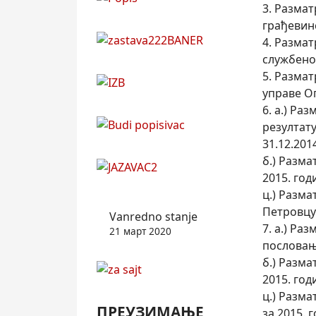
3. Разма
грађевин
4. Разма
службено
5. Разма
управе О
6. а.) Ра
резултату
31.12.201
б.) Разм
2015. го
ц.) Разм
Петровцу 
Vanredno stanje
7. а.) Ра
21 март 2020
пословањ
б.) Разм
2015. го
ц.) Разм
ПРЕУЗИМАЊЕ
за 2015. 