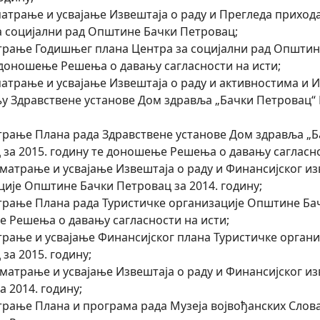
зматрање и усвајање Извештаја о раду и Прегледа прихода
а социјални рад Општине Бачки Петровац;
атрање Годишњег плана Центра за социјални рад Општин
 доношење Решења о давању сагласности на исти;
зматрање и усвајање Извештаја о раду и активностима и 
у Здравствене установе Дом здравља „Бачки Петровац“ 
атрање Плана рада Здравствене установе Дом здравља „
 за 2015. годину те доношење Решења о давању сагласно
азматрање и усвајање Извештаја о раду и Финансијског и
ције Општине Бачки Петровац за 2014. годину;
атрање Плана рада Туристичке организације Општине Бач
 Решења о давању сагласности на исти;
атрање и усвајање Финансијског плана Туристичке орган
за 2015. годину;
азматрање и усвајање Извештаја о раду и Финансијског и
а 2014. годину;
трање Плана и програма рада Музеја војвођанских Словак