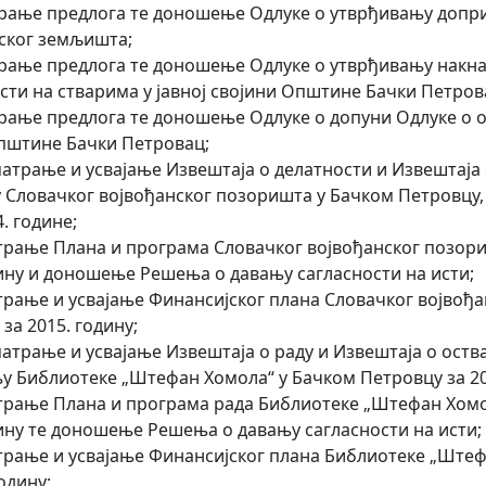
трање предлога те доношење Одлуке о утврђивању допр
ског земљишта;
трање предлога те доношење Одлуке о утврђивању накна
сти на стварима у јавној својини Општине Бачки Петров
трање предлога те доношење Одлуке о допуни Одлуке о
пштине Бачки Петровац;
зматрање и усвајање Извештаја о делатности и Извештај
 Словачког војвођанског позоришта у Бачком Петровцу, у
4. године;
атрање Плана и програма Словачког војвођанског позор
дину и доношење Решења о давању сагласности на исти;
атрање и усвајање Финансијског плана Словачког војвођ
за 2015. годину;
зматрање и усвајање Извештаја о раду и Извештаја о ос
у Библиотеке „Штефан Хомола“ у Бачком Петровцу за 20
атрање Плана и програма рада Библиотеке „Штефан Хомо
дину те доношење Решења о давању сагласности на исти;
атрање и усвајање Финансијског плана Библиотеке „Ште
годину;