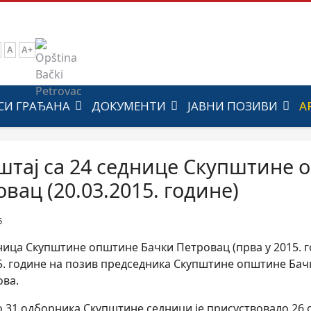
A
A+
СИ ГРАЂАНА
ДОКУМЕНТИ
ЈАВНИ ПОЗИВИ
А
штај са 24 седнице Скупштине 
вац (20.03.2015. године)
5
ница Скупштине општине Бачки Петровац (прва у 2015. г
15. године на позив председника Скупштине општине Бач
ова.
 31 одборника Скупштине седници је присуствовало 26 о