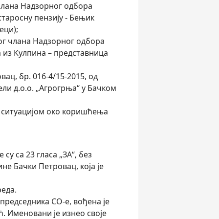
члана Надзорног одбора
таросну пензију - Бењик
еци);
ог члана Надзорног одбора
 из Кулпина – представница
ц, бр. 016-4/15-2015, од
ели д.о.о. „Агрогрња“ у Бачком
а ситуацијом око коришћења
су са 23 гласа „ЗА“, без
е Бачки Петровац, која је
реда.
 председника СО-е, вођена је
ћ. Именовани је изнео своје