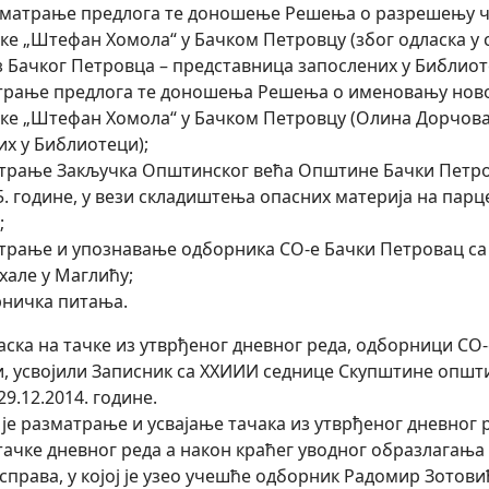
Разматрање предлога те доношење Решења о разрешењу 
ке „Штефан Хомола“ у Бачком Петровцу (због одласка у с
з Бачког Петровца – представница запослених у Библиот
атрање предлога те доношења Решења о именовању нов
ке „Штефан Хомола“ у Бачком Петровцу (Олина Дорчова
их у Библиотеци);
атрање Закључка Општинског већа Општине Бачки Петрова
5. године, у вези складиштења опасних материја на парц
;
атрање и упознавање одборника СО-е Бачки Петровац с
хале у Маглићу;
рничка питања.
ска на тачке из утврђеног дневног реда, одборници СО-е 
, усвојили Записник са XXИИИ седнице Скупштине општин
9.12.2014. године.
је разматрање и усвајање тачака из утврђеног дневног 
 тачке дневног реда а након краћег уводног образлагања
справа, у којој је узео учешће одборник Радомир Зотови