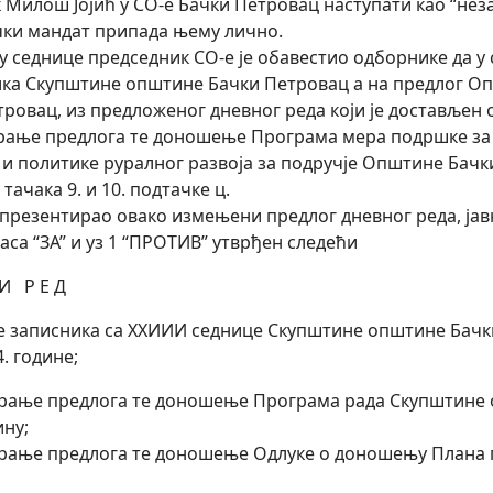
 Милош Јојић у СО-е Бачки Петровац наступати као “нез
ки мандат припада њему лично.
у седнице председник СО-е је обавестио одборнике да у с
ка Скупштине општине Бачки Петровац а на предлог О
ровац, из предложеног дневног реда који је достављен 
трање предлога те доношење Програма мера подршке з
и политике руралног развоја за подручје Општине Бачки
 тачака 9. и 10. подтачке ц.
 презентирао овако измењени предлог дневног реда, ја
гласа “ЗА” и уз 1 “ПРОТИВ” утврђен следећи
 И Р Е Д
ње записника са XXИИИ седнице Скупштине општине Бачки
4. године;
трање предлога те доношење Програма рада Скупштине 
ину;
трање предлога те доношење Одлуке о доношењу Плана 