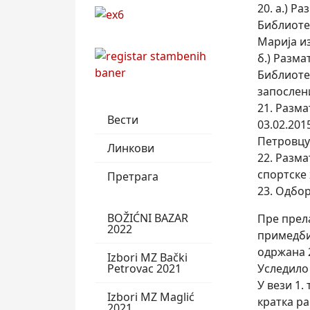
20. а.) 
Библиоте
Марија и
б.) Разм
Библиоте
запослен
21. Разм
Вести
03.02.201
Петровцу
Линкови
22. Разм
спортске 
Претрага
23. Одбо
BOŽIĆNI BAZAR
Пре прела
2022
примедби
одржана 2
Izbori MZ Bački
Petrovac 2021
Уследило 
У вези 1.
Izbori MZ Maglić
кратка ра
2021