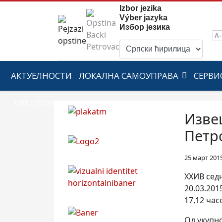
Izbor jezika
Výber jazyka
Избор језика
A-
АКТУЕЛНОСТИ
ЛОКАЛНА САМОУПРАВА
СЕРВИ
ОПШТИНА
Изве
Петро
25 март 201
XXИВ сед
20.03.20
17,12 час
Од укупно