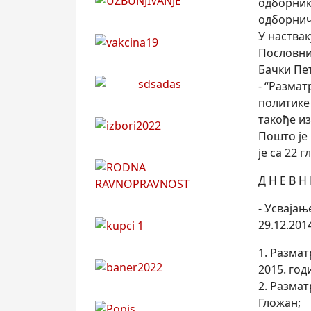
одборник
одборнич
У наствак
Пословни
Бачки Пет
- “Разма
политике 
такође из
Пошто је
је са 22 
Д Н Е В Н
- Усваја
29.12.201
1. Разма
2015. год
2. Разма
Гложан;