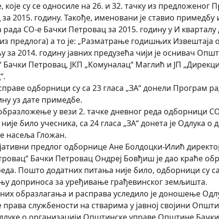
 које су се односиле на 26. и 32. тачку из предложеног
за 2015. годину. Такође, именовани је ставио примедбу 
рада СО-е Бачки Петровац за 2015. годину у И кварталу д
из предлога) а то је: „Разматрање годишњих Извештаја 
 за 2014. годину јавних предузећа чији је оснивач Опш
 Бачки Петровац, ЈКП „Комуналац“ Маглић и ЈП „Дирекци
“.
справе одборници су са 23 гласа „ЗА“ донели Програм ра
ину уз дате примедбе.
образложење у вези 2. тачке дневног реда одборници СО
није било учесника, са 24 гласа „ЗА“ донета је Одлука 
је насеља Гложан.
јативни предлог одборнице Ане Болдоцки-Илић директор
тровац“ Бачки Петровац Ондреј Бовђиш је дао краће обр
еда. Пошто додатних питања није било, одборници су са 
њу доприноса за уређивање грађевинског земљишта.
тних образлагања и расправа уследило је доношење Одл
 права службености на стварима у јавној својини Општи
длуке о организацији Општинске управе Општине Бачки