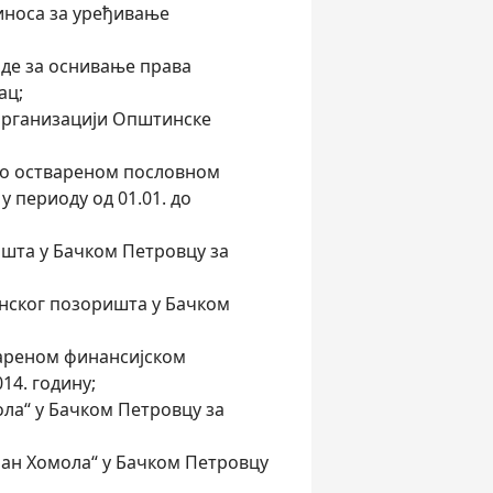
иноса за уређивање
де за оснивање права
ац;
 организацији Општинске
а о оствареном пословном
 периоду од 01.01. до
ишта у Бачком Петровцу за
анског позоришта у Бачком
твареном финансијском
14. годину;
ла“ у Бачком Петровцу за
фан Хомола“ у Бачком Петровцу