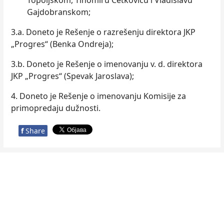
Topoljskom, Tihomiru Ćetkoviću i Vladislavu
Gajdobranskom;
3.a. Doneto je Rešenje o razrešenju direktora JKP
„Progres“ (Benka Ondreja);
3.b. Doneto je Rešenje o imenovanju v. d. direktora
JKP „Progres“ (Spevak Jaroslava);
4. Doneto je Rešenje o imenovanju Komisije za
primopredaju dužnosti.
f
Share