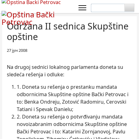
Održana II sednica Skupštine
opštine
27 јун 2008
Na drugoj sednici lokalnog parlamenta doneta su
sledeća rešenja i odluke:
1. Doneta su rešenja o prestanku mandata
odbornicima Skupštine opštine Bački Petrovac i
to: Benka Ondreju, Zotović Radomiru, Cerovski
Tatiani i Spevak Danielu;
2. Doneta su rešenja o potvrđivanju mandata
novoizabranim odbornicima Skupštine opštine
Bački Petrovac i to: Katarini Zornjanovoj, Pavlu