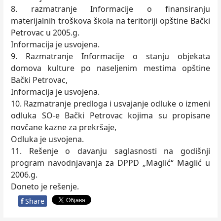
8. razmatranje Informacije o finansiranju
materijalnih troškova škola na teritoriji opštine Bački
Petrovac u 2005.g.
Informacija je usvojena.
9. Razmatranje Informacije o stanju objekata
domova kulture po naseljenim mestima opštine
Bački Petrovac,
Informacija je usvojena.
10. Razmatranje predloga i usvajanje odluke o izmeni
odluka SO-e Bački Petrovac kojima su propisane
novčane kazne za prekršaje,
Odluka je usvojena.
11. Rešenje o davanju saglasnosti na godišnji
program navodnjavanja za DPPD „Maglić“ Maglić u
2006.g.
Doneto je rešenje.
f
Share