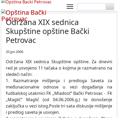
Održana XIX sednica
Skupštine opštine Bački
Petrovac
20 јун 2006
Održana XIX sednica Skupštine opštine. Za dnevni
red je usvojeno 11 tačaka o kojima je razmatrano na
sledeći način:
1. Razmatranje mišljenja i predloga Saveta za
međunacionalne odnose u vezi događanja na
fudbalskoj utakmici FK „Mladosť“ Bački Petrovac - FK
„Maglić“ Maglić (od 04.06.2006.g.) te donošenje
zaključka u vezi istog,Posle tri sata diskusije mišljenje
i predlog saveta je usvojen.