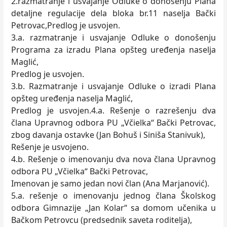
2.razmatranje i usvajanje Odluke o donošenju Plana
detaljne regulacije dela bloka br.11 naselja Bački
Petrovac,Predlog je usvojen.
3.a. razmatranje i usvajanje Odluke o donošenju
Programa za izradu Plana opšteg uređenja naselja
Maglić,
Predlog je usvojen.
3.b. Razmatranje i usvajanje Odluke o izradi Plana
opšteg uređenja naselja Maglić,
Predlog je usvojen.4.a. Rešenje o razrešenju dva
člana Upravnog odbora PU „Včielka“ Bački Petrovac,
zbog davanja ostavke (Jan Bohuš i Siniša Stanivuk),
Rešenje je usvojeno.
4.b. Rešenje o imenovanju dva nova člana Upravnog
odbora PU „Včielka“ Bački Petrovac,
Imenovan je samo jedan novi član (Ana Marjanović).
5.a. rešenje o imenovanju jednog člana Školskog
odbora Gimnazije „Jan Kolar“ sa domom učenika u
Bačkom Petrovcu (predsednik saveta roditelja),