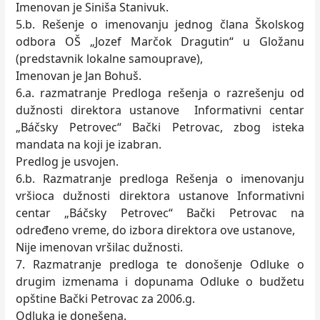
Imenovan je Siniša Stanivuk.
5.b. Rešenje o imenovanju jednog člana Školskog
odbora OŠ „Jozef Marčok Dragutin“ u Gložanu
(predstavnik lokalne samouprave),
Imenovan je Jan Bohuš.
6.a. razmatranje Predloga rešenja o razrešenju od
dužnosti direktora ustanove Informativni centar
„Báčsky Petrovec“ Bački Petrovac, zbog isteka
mandata na koji je izabran.
Predlog je usvojen.
6.b. Razmatranje predloga Rešenja o imenovanju
vršioca dužnosti direktora ustanove Informativni
centar „Báčsky Petrovec“ Bački Petrovac na
određeno vreme, do izbora direktora ove ustanove,
Nije imenovan vršilac dužnosti.
7. Razmatranje predloga te donošenje Odluke o
drugim izmenama i dopunama Odluke o budžetu
opštine Bački Petrovac za 2006.g.
Odluka je donešena.