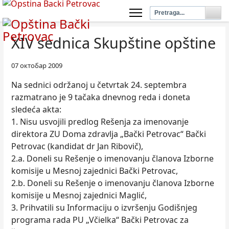
XIV sednica Skupštine opštine
07 октобар 2009
Na sednici održanoj u četvrtak 24. septembra
razmatrano je 9 tačaka dnevnog reda i doneta
sledeća akta:
1. Nisu usvojili predlog Rešenja za imenovanje
direktora ZU Doma zdravlja „Bački Petrovac“ Bački
Petrovac (kandidat dr Jan Ribovič),
2.a. Doneli su Rešenje o imenovanju članova Izborne
komisije u Mesnoj zajednici Bački Petrovac,
2.b. Doneli su Rešenje o imenovanju članova Izborne
komisije u Mesnoj zajednici Maglić,
3. Prihvatili su Informaciju o izvršenju Godišnjeg
programa rada PU „Včielka“ Bački Petrovac za