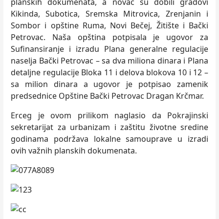
planskih dokumenata, a novac su dobili gradovi
Kikinda, Subotica, Sremska Mitrovica, Zrenjanin i
Sombor i opštine Ruma, Novi Bečej, Žitište i Bački
Petrovac. Naša opština potpisala je ugovor za
Sufinansiranje i izradu Plana generalne regulacije
naselјa Bački Petrovac – sa dva miliona dinara i Plana
detalјne regulacije Bloka 11 i delova blokova 10 i 12 –
sa milion dinara a ugovor je potpisao zamenik
predsednice Opštine Bački Petrovac Dragan Krčmar.
Erceg je ovom prilikom naglasio da Pokrajinski
sekretarijat za urbanizam i zaštitu životne sredine
godinama podržava lokalne samouprave u izradi
ovih važnih planskih dokumenata.