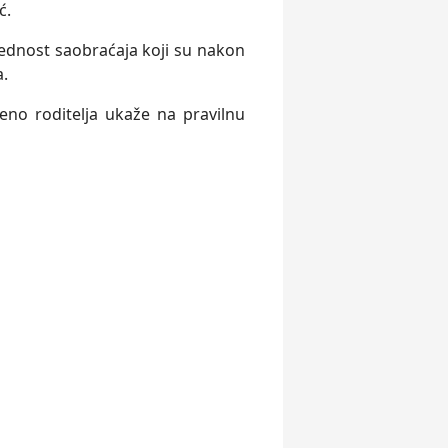
ć.
zbednost saobraćaja koji su nakon
a.
eno roditelјa ukaže na pravilnu