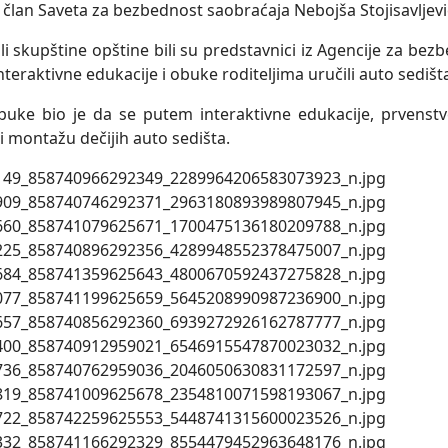
 član Saveta za bezbednost saobraćaja Nebojša Stojisavljevi
li skupštine opštine bili su predstavnici iz Agencije za be
teraktivne edukacije i obuke roditeljima uručili auto sedišt
obuke bio je da se putem interaktivne edukacije, prvenstv
i montažu dečijih auto sedišta.