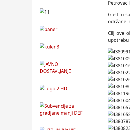
Petrovac i
Gosti u sa
održane in
Cilј ove 
upotrebu 