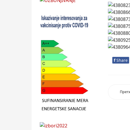
f
Share
Прет