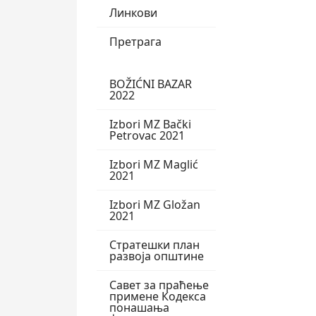
Линкови
Претрага
BOŽIĆNI BAZAR
2022
Izbori MZ Bački
Petrovac 2021
Izbori MZ Maglić
2021
Izbori MZ Gložan
2021
Стратешки план
развоја општине
Савет за праћење
примене Кодекса
понашања