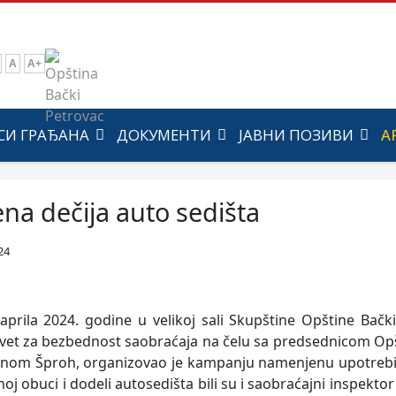
A
A+
СИ ГРАЂАНА
ДОКУМЕНТИ
ЈАВНИ ПОЗИВИ
А
na dečija auto sedišta
24
aprila 2024. godine u velikoj sali Skupštine Opštine Bač
vet za bezbednost saobraćaja na čelu sa predsednicom Opšt
snom Šproh, organizovao je kampanju namenjenu upotrebi de
noj obuci i dodeli autosedišta bili su i saobraćajni inspekt