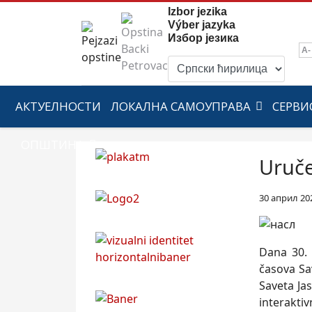
Izbor jezika
Výber jazyka
Избор језика
A-
АКТУЕЛНОСТИ
ЛОКАЛНА САМОУПРАВА
СЕРВИ
ОПШТИНА
Uruče
30 април 20
Dana 30. 
časova Sa
Saveta Ja
interaktiv