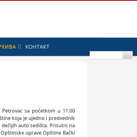
РХИВА
КОНТАКТ
ki Petrovac sa početkom u 11:00
ine koja je ujedno i predsednik
čijih auto sedišta. Prisutni na
or Opštinske uprave Opštine Bački