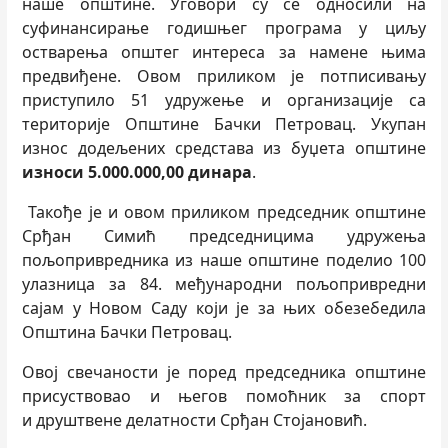
наше општине. Уговори су се односили на
суфинансирање годишњег програма у циљу
остварења општег интереса за намене њима
предвиђене. Овом приликом је потписивању
приступило 51 удружење и организације са
територије Општине Бачки Петровац. Укупан
износ додељених средстава из буџета општине
износи 5.000.000,00 динара
.
Такође је и овом приликом председник општине
Срђан Симић председницима удружења
пољопривредника из наше општине поделио 100
улазница за 84. међународни пољопривредни
сајам у Новом Саду који је за њих обезебедила
Општина Бачки Петровац.
Овој свечаности је поред председника општине
присуствовао и његов помоћник за спорт
и друштвене делатности Срђан Стојановић.