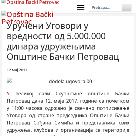
Уручени Уговори у
вредности од 5.000.000
динара удружењима
Општине Бачки Петровац
12 мај 2017
У великој сали Скупштине општине Бачки
Петровац дана 12. маја 2017. године са почетком
у 11:00 часова одржано је свечано потписивање
Уговора од стране председника Општине Бачки
Петровац Срђана Симића и представника свих
удружења, клубова и организација са територије