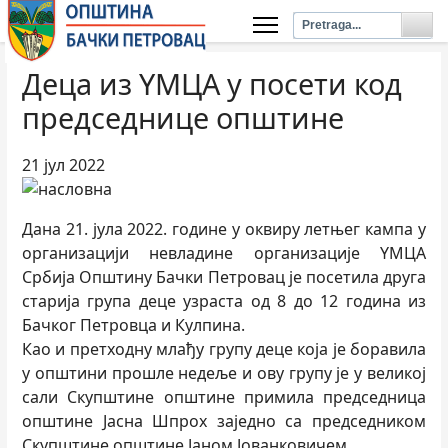
Деца из YМЦА у посети код
председнице општине
21 јул 2022
Дана 21. јула 2022. године у оквиру летњег кампа у
организацији невладине организације YМЦА
Србија Општину Бачки Петровац је посетила друга
старија група деце узраста од 8 до 12 година из
Бачког Петровца и Кулпина.
Као и претходну млађу групу деце која је боравила
у општини прошле недеље и ову групу је у великој
сали Скупштине општине примила председница
општине Јасна Шпрох заједно са председником
Скупштине општине Јаном Јованковичем.