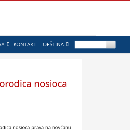
VA
KONTAKT
OPŠTINA
porodica nosioca
orodica nosioca prava na novčanu