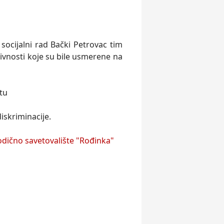
socijalni rad Bački Petrovac tim
tivnosti koje su bile usmerene na
rtu
iskriminacije.
odično savetovalište "Rođinka"