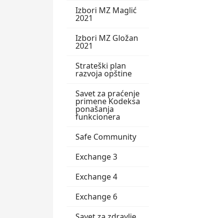
Izbori MZ Maglić
2021
Izbori MZ Gložan
2021
Strateški plan
razvoja opštine
Savet za praćenje
primene Kodeksa
ponašanja
funkcionera
Safe Community
Exchange 3
Exchange 4
Exchange 6
Savet za zdravlje