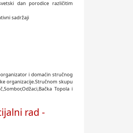
vetski dan porodice različitim
tivni sadržaji
o organizator i domaćin stručnog
ičke organizacije.Stručnom skupu
Bač,Sombor,Odžaci,Bačka Topola i
jalni rad -