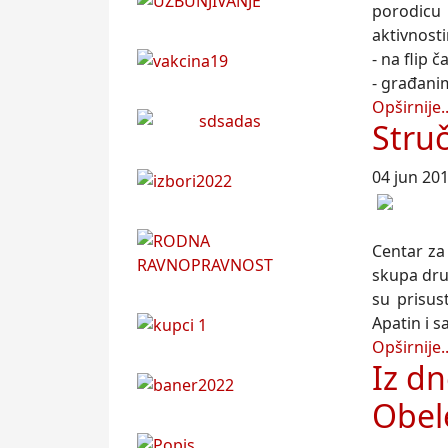
porodicu 
aktivnost
- na flip 
- građani
Opširnije..
Stru
04 jun 20
Centar za
skupa dru
su prisus
Apatin i s
Opširnije..
Iz dn
Obel