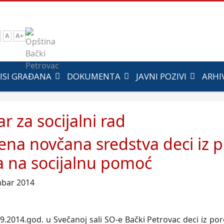
A
A+
ISI GRAĐANA
DOKUMENTA
JAVNI POZIVI
ARHI
r za socijalni rad
ena novčana sredstva deci iz 
a na socijalnu pomoć
mbar 2014
9.2014.god. u Svečanoj sali SO-e Bački Petrovac deci iz p