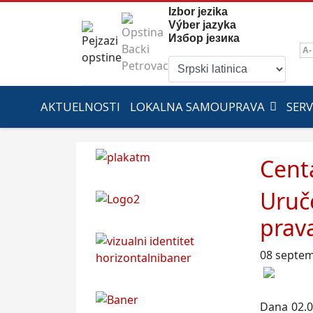
Izbor jezika
Výber jazyka
Избор језика
A-
AKTUELNOSTI
LOKALNA SAMOUPRAVA
SERV
Centa
Uruč
prav
08 septe
Dana 02.0