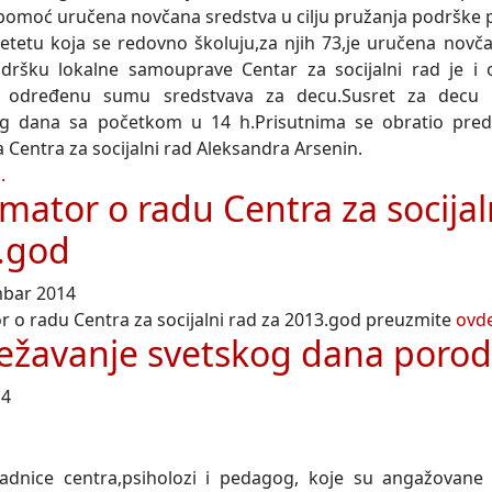
 pomoć uručena novčana sredstva u cilju pružanja podrške p
tetu koja se redovno školuju,za njih 73,je uručena novč
dršku lokalne samouprave Centar za socijalni rad je i 
o određenu sumu sredstvava za decu.Susret za decu i n
g dana sa početkom u 14 h.Prisutnima se obratio pred
 Centra za socijalni rad Aleksandra Arsenin.
.
mator o radu Centra za socijal
.god
mbar 2014
r o radu Centra za socijalni rad za 2013.god preuzmite
ovde
ežavanje svetskog dana porod
14
adnice centra,psiholozi i pedagog, koje su angažovane 