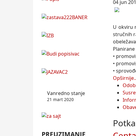
04 jun 20
U okviru 
stručnih r
obeležava
Planirane 
• promovis
• promovis
• sprovođ
Opširnije..
Odobr
Susre
Vanredno stanje
21 mart 2020
Infor
Obave
Potka
Centar
PREUZIMANJE