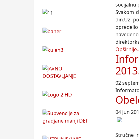
socijalnu
Svakom de
din.Uz po
opredeli
navedeno
direktorka
Opširnije..
Infor
2013
02 septe
Informato
Obel
04 jun 20
Stručne r