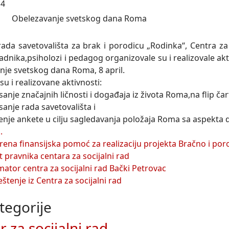
14
rada savetovališta za brak i porodicu „Rodinka“, Centra za 
adnika,psiholozi i pedagog organizovale su i realizovale ak
nje svetskog dana Roma, 8 april.
su i realizovane aktivnosti:
anje značajnih ličnosti i događaja iz života Roma,na flip ča
anje rada savetovališta i
enje ankete u cilju sagledavanja položaja Roma sa aspekta d
.
ena finansijska pomoć za realizaciju projekta Bračno i por
t pravnika centara za socijalni rad
mator centra za socijalni rad Bački Petrovac
štenje iz Centra za socijalni rad
tegorije
 za socijalni rad