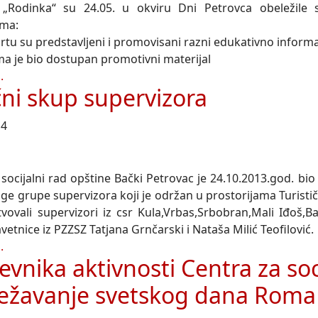
„Rodinka“ su 24.05. u okviru Dni Petrovca obeležile s
ima:
čartu su predstavljeni i promovisani razni edukativno informa
ma je bio dostupan promotivni materijal
.
čni skup supervizora
14
 socijalni rad opštine Bački Petrovac je 24.10.2013.god. bi
ge grupe supervizora koji je održan u prostorijama Turist
tvovali supervizori iz csr Kula,Vrbas,Srbobran,Mali Iđoš,
avetnice iz PZZSZ Tatjana Grnčarski i Nataša Milić Teofilović.
.
evnika aktivnosti Centra za soci
ežavanje svetskog dana Roma