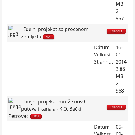
MB
2
957
Idejni projekat sa procenom
Stiahnuť
zemljista
HOT
Dátum
16-
Veľkosť
01-
Stiahnutí
2014
3.86
MB
2
968
Idejni projekat mreže novih
Stiahnuť
puteva i kanala - K.O. Bački
Petrovac
HOT
Dátum
05-
Veľkosť
09-