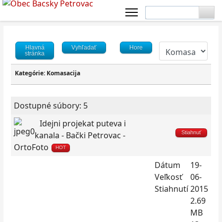
Hlavná
Vyhľadať
Hore
stránka
Kategórie: Komasacija
Dostupné súbory: 5
Idejni projekat puteva i
Stiahnuť
kanala - Bački Petrovac -
OrtoFoto
HOT
Dátum
19-
Veľkosť
06-
Stiahnutí
2015
2.69
MB