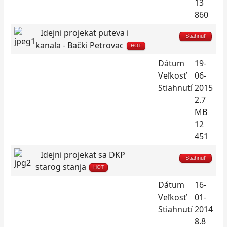
13
860
Idejni projekat puteva i
Stiahnuť
kanala - Bački Petrovac
HOT
Dátum
19-
Veľkosť
06-
Stiahnutí
2015
2.7
MB
12
451
Idejni projekat sa DKP
Stiahnuť
starog stanja
HOT
Dátum
16-
Veľkosť
01-
Stiahnutí
2014
8.8