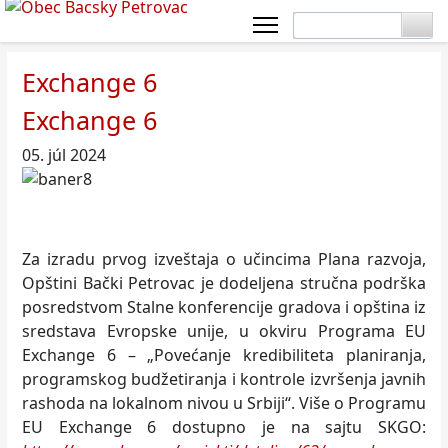
Exchange 6
Exchange 6
05. júl 2024
Za izradu prvog izveštaja o učincima Plana razvoja,
Opštini Bački Petrovac je dodeljena stručna podrška
posredstvom Stalne konferencije gradova i opština iz
sredstava Evropske unije, u okviru Programa EU
Exchange 6 – „Povećanje kredibiliteta planiranja,
programskog budžetiranja i kontrole izvršenja javnih
rashoda na lokalnom nivou u Srbiji“. Više o Programu
EU Exchange 6 dostupno je na sajtu SKGO: