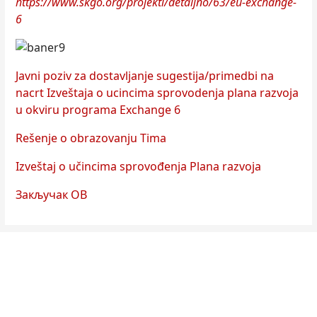
https://www.skgo.org/projekti/detaljno/63/eu-exchange-
6
Javni poziv za dostavljanje sugestija/primedbi na
nacrt Izveštaja o ucincima sprovodenja plana razvoja
u okviru programa Exchange 6
Rešenje o obrazovanju Tima
Izveštaj o učincima sprovođenja Plana razvoja
Закључак ОВ