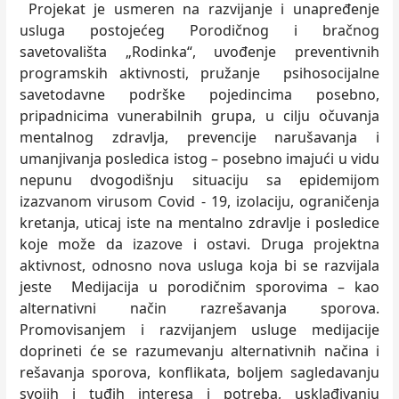
Projekat je usmeren na razvijanje i unapređenje
usluga postojećeg Porodičnog i bračnog
savetovališta „Rodinka“, uvođenje preventivnih
programskih aktivnosti, pružanje psihosocijalne
savetodavne podrške pojedincima posebno,
pripadnicima vunerabilnih grupa, u cilјu očuvanja
mentalnog zdravlјa, prevencije narušavanja i
umanjivanja posledica istog – posebno imajući u vidu
nepunu dvogodišnju situaciju sa epidemijom
izazvanom virusom Covid - 19, izolaciju, ograničenja
kretanja, uticaj iste na mentalno zdravlјe i posledice
koje može da izazove i ostavi. Druga projektna
aktivnost, odnosno nova usluga koja bi se razvijala
jeste Medijacija u porodičnim sporovima – kao
alternativni način razrešavanja sporova.
Promovisanjem i razvijanjem usluge medijacije
doprineti će se razumevanju alternativnih načina i
rešavanja sporova, konflikata, bolјem sagledavanju
svojih i tuđih interesa i potreba, usklađivanju