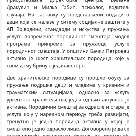
присуствовала директорка центра, Биљана
Дракулић и Милка Грбић, психолог, водитељ
случаја. На састанку су представљени подаци о
деци која се налазе у ситему социјалне заштите у
АП Војводини, стандарди и искуства у пружању
услуге повременог породичног смештаја, модел
програма припреме за пружаоце услуге
породичног смештаја. У општини Бачки Петровац
активно је шест хранитељских породица које у
свом дому брину о једанаесторо.
Две хранитељске породице су прошле обуку за
пружање подршке деци и младима у кризним и
трауматским ситуацијама, односно за услугу
ургентног хранитељства, једна од њих актуелно је
активна. Породични смештај за одрасле и старе је
услуга коју у наредном периоду треба развијати,
тренутно је једна породица активна у којој је
смештено једно одрасло лице. Договорено је да се