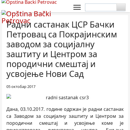
Радни састанак ЦСР Бачки
Петровац са Покрајинским
заводом за социјалну
заштиту и Центром за
породични смештај и
усвојење Нови Сад
05 октобар 2017
Дана, 03.10.2017. године одржан је радни састанак
са Заводом за социјалну заштиту и Центром за
породични смештај и усвојење коме је