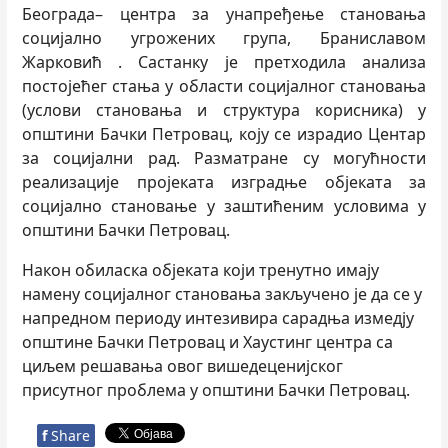
Београда– центра за унапређење становања
социјално угрожених група, Браниславом
Жарковић . Састанку је претходила анализа
постојећег стања у области социјалног становања
(услови становања и структура корисника) у
општини Бачки Петровац, коју се израдио Центар
за социјални рад. Разматране су могућности
реализације пројеката изградње објеката за
социјално становање у заштићеним условима у
општини Бачки Петровац.
Након обиласка објеката који тренутно имају
намену социјалног становања закључено је да се у
напредном периоду интезивира сарадња измедју
општине Бачки Петровац и Хаустинг центра са
циљем решавања овог вишедеценијског
присутног проблема у општини Бачки Петровац.
f
Share