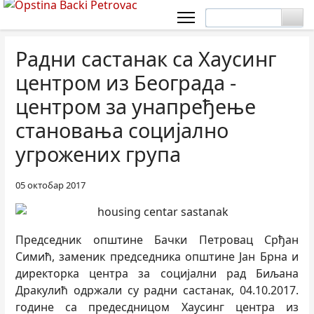
Радни састанак са Хаусинг
центром из Београда -
центром за унапређење
становања социјално
угрожених група
05 октобар 2017
Председник општине Бачки Петровац Срђан
Симић, заменик председника општине Јан Брна и
директорка центра за социјални рад Биљана
Дракулић одржали су радни састанак, 04.10.2017.
године са предесдницом Хаусинг центра из