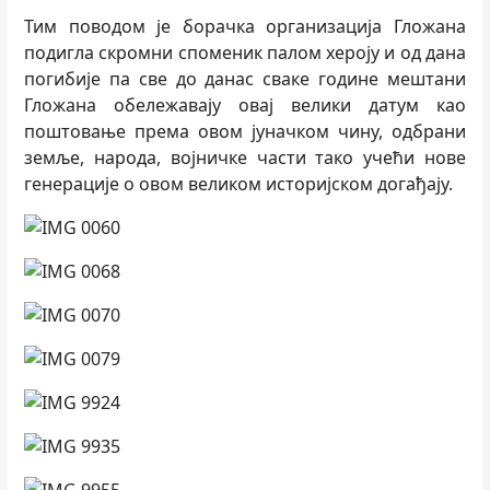
Тим поводом је борачка организација Гложана
подигла скромни споменик палом хероју и од дана
погибије па све до данас сваке године мештани
Гложана обележавају овај велики датум као
поштовање према овом јуначком чину, одбрани
земље, народа, војничке части тако учећи нове
генерације о овом великом историјском догађају.