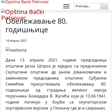
Обележавање 80.
годишњице
14 април 2021
Дана 13. априла 2021. године председница
општине Јасна Шпрох је заједно са предсеником
Скупштине општине др Јаном Јованковичем и
замеником председника општине Срђаном
Симићем присуствовала обележавању 80.
годишњици од страдања великог хероја
поручника Божидара В. Жугића који је 13.04.1941.
године погинуо у борби са окупаторском
хортијевском војском у Гложану где је и сахрањен.