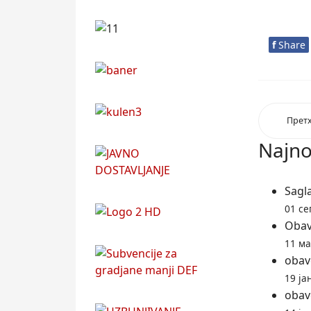
f
Share
Прет
Najnov
Sagla
01 се
Оbav
11 ма
obav
19 ја
obav