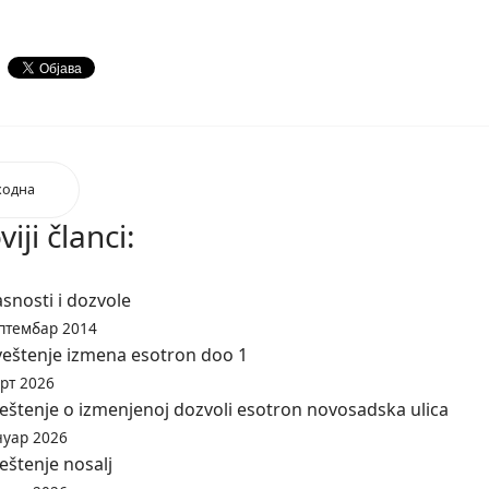
ходна
iji članci:
snosti i dozvole
птембар 2014
eštenje izmena esotron doo 1
рт 2026
eštenje o izmenjenoj dozvoli esotron novosadska ulica
нуар 2026
eštenje nosalj