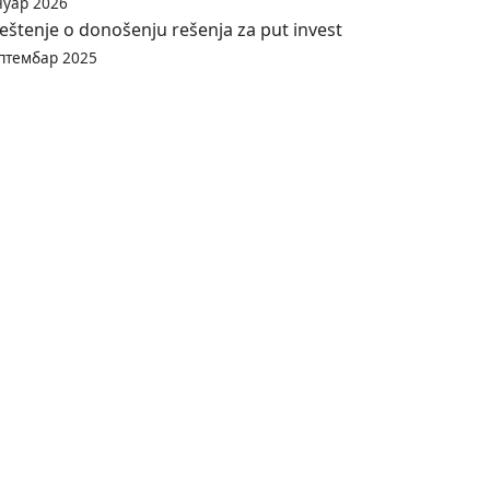
нуар 2026
eštenje o donošenju rešenja za put invest
птембар 2025