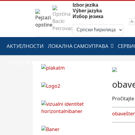
Izbor jezika
Výber jazyka
Избор језика
A-
АКТУЕЛНОСТИ
ЛОКАЛНА САМОУПРАВА
СЕРВИ
ОПШТИНА
obave
Pročitajt
obavešten