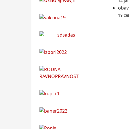
14 ја
obav
19 се