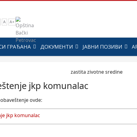
A
A+
СИ ГРАЂАНА
ДОКУМЕНТИ
ЈАВНИ ПОЗИВИ
А
štenje jkp komunalac
e obaveštenje ovde:
je jkp komunalac