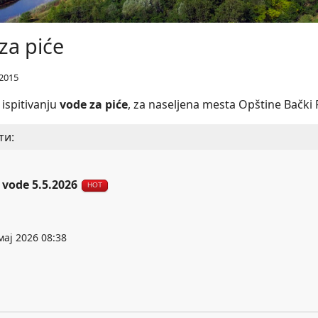
za piće
2015
o ispitivanju
vode za piće
, za naseljena mesta Opštine Bački 
ти:
 vode 5.5.2026
HOT
мај 2026 08:38