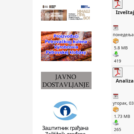
Izveštaj
понедељак
5.8 MB
419
Analiza
уторак, 03
1.73 MB
265