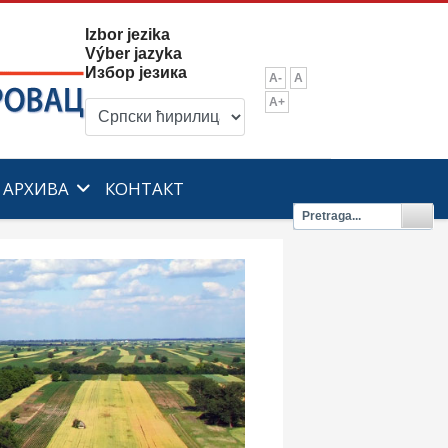
Izbor jezika
Výber jazyka
Избор језика
A-
A
A+
АРХИВА
КОНТАКТ