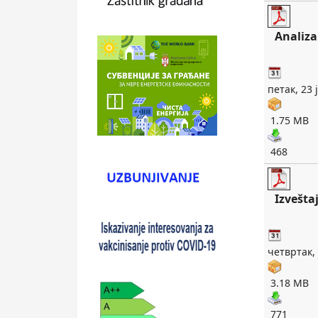
Analiza
петак, 23 
1.75 MB
468
Izvešta
четвртак, 
3.18 MB
771