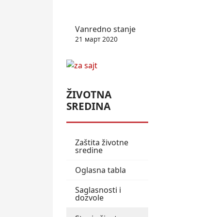
Vanredno stanje
21 март 2020
ŽIVOTNA
SREDINA
Zaštita životne
sredine
Oglasna tabla
Saglasnosti i
dozvole