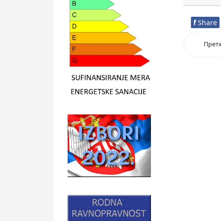
f
Share
Прет