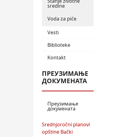
Stanje životne
sredine
Voda za piće
Vesti
Biblioteke
Kontakt
ПРЕУЗИМАЊЕ
ДОКУМЕНАТА
Преузимање
докумената
Srednjoročni planovi
opštine Bački