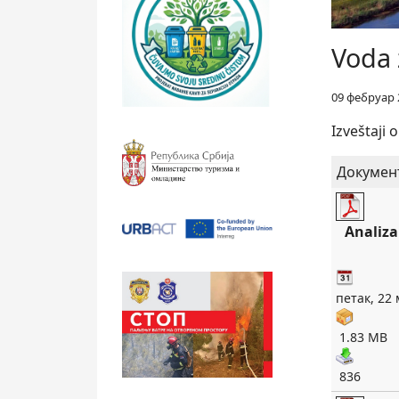
Voda 
09 фебруар 
Izveštaji 
Докумен
Analiza
петак, 22 
1.83 MB
836