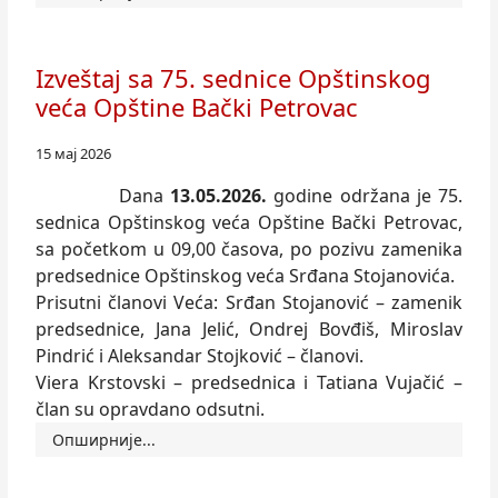
Izveštaj sa 75. sednice Opštinskog
veća Opštine Bački Petrovac
15 мај 2026
Dana
13.05.2026
.
godine održana je 75.
sednica Opštinskog veća Opštine Bački Petrovac,
sa početkom u 09,00 časova, po pozivu zamenika
predsednice Opštinskog veća Srđana Stojanovića.
Prisutni članovi Veća: Srđan Stojanović – zamenik
predsednice, Jana Jelić, Ondrej Bovđiš, Miroslav
Pindrić i Aleksandar Stojković – članovi.
Viera Krstovski – predsednica i Tatiana Vujačić –
član su opravdano odsutni.
Опширније...