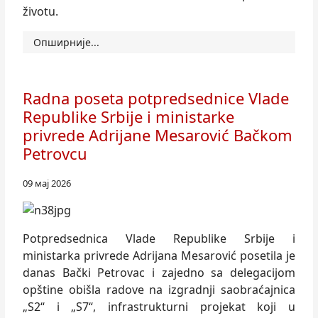
životu.
Опширније...
Radna poseta potpredsednice Vlade
Republike Srbije i ministarke
privrede Adrijane Mesarović Bačkom
Petrovcu
09 мај 2026
Potpredsednica Vlade Republike Srbije i
ministarka privrede Adrijana Mesarović posetila je
danas Bački Petrovac i zajedno sa delegacijom
opštine obišla radove na izgradnji saobraćajnica
„S2“ i „S7“, infrastrukturni projekat koji u