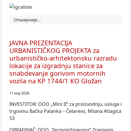
Опширније...
JAVNA PREZENTACIJA
URBANISTIČKOG PROJEKTA za
urbanističko-arhitektonsku razradu
lokacije za izgradnju stanice za
snabdevanje gorivom motornih
vozila na KP 1744/1 KO Gložan
11 мај 2026
INVESTITOR: DOO „Mini II“ za proizvodnju, usluge i
trgovinu Bačka Palanka – Čelarevo, Milana Atlagića
53
OBRAĐIVAČ: DOO „Termoinžinjering“ Zrenjanin,