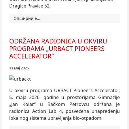
Dragice Pravice 52,
Опширније...
ODRŽANA RADIONICA U OKVIRU
PROGRAMA „URBACT PIONEERS
ACCELERATOR“
11 мај 2026
U okviru programa URBACT Pioneers Accelerator,
5. maja 2026. godine u prostorijama Gimnazije
„Jan Kolar“ u Bačkom Petrovcu održana je
radionica Action Lab 4, posvećena unapređenju
lokalnog sistema upravljanja bio-otpadom.