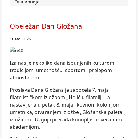
Опширније...
Obeležan Dan Gložana
10 мај 2026
Iza nas je nekoliko dana ispunjenih kulturom,
tradicijom, umetnošću, sportom i prelepom
atmosferom.
Proslava Dana Gložana je započela 7. maja
filatelističkom izložbom ,,Holič u filateliji", a
nastavljena u petak 8. maja likovnom kolonijom
umetnika, otvaranjem izložbe ,,Gložanska paleta",
izložbom ,,Uzgoj i prerada konoplje" i svečanom
akademijom.