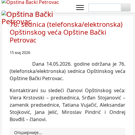
76. sednica (telefonska/elektronska)
Opštinskog veća Opštine Bački
Petrovac
15 мај 2026
Dana 14.05.2026. godine održana je 76.
(telefonska/elektronska) sednica Opštinskog veća
Opštine Bački Petrovac.
Kontaktirani su sledeći članovi Opštinskog veća:
Viera Krstovski – predsednica, Srđan Stojanović –
zamenik predsednice, Tatiana Vujačić, Aleksandar
Stojković, Jana Jelić, Miroslav Pindrić i Ondrej
Bovđiš – članovi.
Опширније...