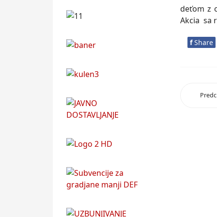
deťom z o
Akcia sa r
f
Share
Predc