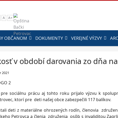
A
A+
BY OBČANOM
DOKUMENTY
VEREJNÉ VÝZVY
ARC
osť v období darovania zo dňa n
r 2021
 pre sociálnu prácu aj tohto roku prijalo výzvu k spolu
rovec, ktorí pre deti našej obce zabezpečili 117 balíkov.
stali deti z materiálne ohrozených rodín, členovia združe
keho Petrovca a členia združenia osôb s invaliditou Zagrlja