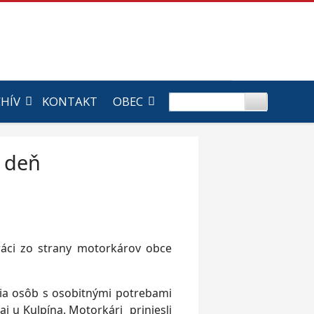
HÍV
KONTAKT
OBEC
a deň
práci zo strany motorkárov obce
nia osôb s osobitnými potrebami
j u Kulpína. Motorkári priniesli