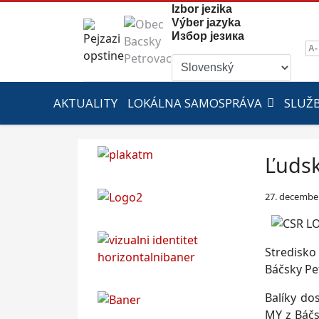
Izbor jezika
Výber jazyka
Избор језика
A-
AKTUALITY
LOKÁLNA SAMOSPRÁVA
SLUŽ
Ľudsk
27. decembe
Stredisko
Báčsky Pet
Balíky do
MY z Báčs