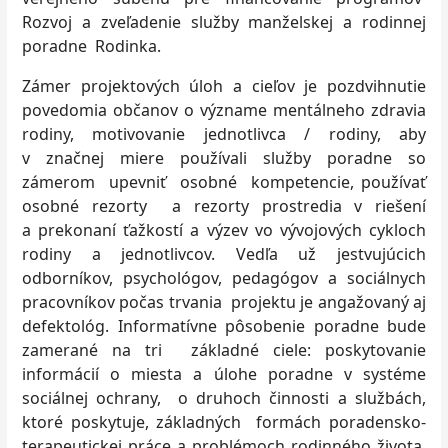
Rozvoj a zveľadenie služby manželskej a rodinnej
poradne Rodinka.
Zámer projektových úloh a cieľov je pozdvihnutie
povedomia občanov o význame mentálneho zdravia
rodiny, motivovanie jednotlivca / rodiny, aby
v značnej miere používali služby poradne so
zámerom upevniť osobné kompetencie, používať
osobné rezorty a rezorty prostredia v riešení
a prekonaní ťažkostí a výzev vo vývojových cykloch
rodiny a jednotlivcov. Vedľa už jestvujúcich
odborníkov, psychológov, pedagógov a sociálnych
pracovníkov počas trvania projektu je angažovaný aj
defektológ. Informatívne pôsobenie poradne bude
zamerané na tri základné ciele: poskytovanie
informácií o miesta a úlohe poradne v systéme
sociálnej ochrany, o druhoch činnosti a službách,
ktoré poskytuje, základných formách poradensko-
terapeutickej práce a problémoch rodinného života,