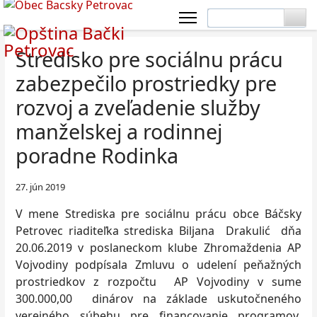
Stredisko pre sociálnu prácu
zabezpečilo prostriedky pre
rozvoj a zveľadenie služby
manželskej a rodinnej
poradne Rodinka
27. jún 2019
V mene Strediska pre sociálnu prácu obce Báčsky
Petrovec riaditeľka strediska Biljana Drakulić dňa
20.06.2019 v poslaneckom klube Zhromaždenia AP
Vojvodiny podpísala Zmluvu o udelení peňažných
prostriedkov z rozpočtu AP Vojvodiny v sume
300.000,00 dinárov na základe uskutočneného
verejného súbehu pre financovanie programov