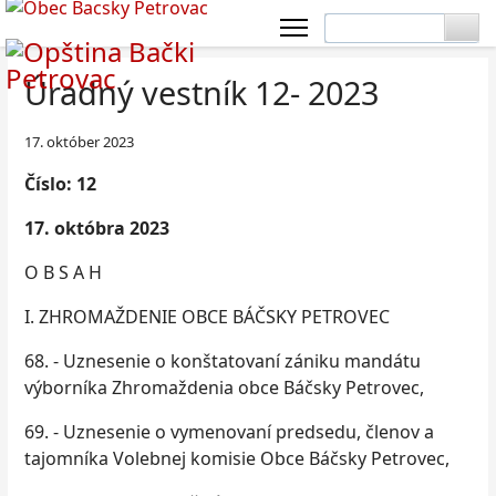
Úradný vestník 12- 2023
17. október 2023
Číslo: 12
17. októbra 2023
O B S A H
I. ZHROMAŽDENIE OBCE BÁČSKY PETROVEC
68. - Uznesenie o konštatovaní zániku mandátu
výborníka Zhromaždenia obce Báčsky Petrovec,
69. - Uznesenie o vymenovaní predsedu, členov a
tajomníka Volebnej komisie Obce Báčsky Petrovec,