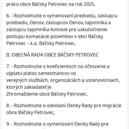
prácu obce Báčsky Petrovec na rok 2025,
6. - Rozhodnutie o vymenovaní predsedu, zástupcu
predsedu, členov, zástupcov členov, tajomníka a
zástupcu tajomníka Komisie pre uskutočnenie
postupu komasácie pozemkov v obci Báčsky
Petrovec – k.o. Báčsky Petrovec,
II. OBECNÁ RADA OBCE BÁČSKY PETROVEC
7. - Rozhodnutie o koeficientoch na účtovanie a
výplatu platov zamestnancov vo
verejných službách, organizáciách a ustanovizniach,
ktorých zakladateľ je
Zhromaždenie obce Báčsky Petrovec,
8. - Rozhodnutie o odvolaní členky Rady pre migrácie
obce Báčsky Petrovec,
9. - Rozhodnutie o vymenovaní členky Rady pre