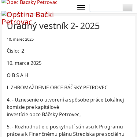
Úradný vestník 2- 2025
10. marec 2025
Číslo: 2
10. marca 2025
O B S A H
I. ZHROMAŽDENIE OBCE BÁČSKY PETROVEC
4. - Uznesenie o utvorení a spôsobe práce Lokálnej
komisie pre kapitálové
investície obce Báčsky Petrovec,
5. - Rozhodnutie o poskytnutí súhlasu k Programu
práce a k Finančnému plánu Strediska pre sociálnu