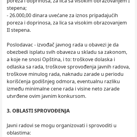
poreza i doprinosa, za lica sa visokim obrazovanjem I
stepena;
- 26.000,00 dinara uvećane za iznos pripadajućih
poreza i doprinosa, za lica sa visokim obrazovanjem
II stepena.
Poslodavac - izvođač javnog rada u obavezi je da
obezbedi isplatu svih obaveza u skladu sa zakonom,
a koje ne snosi Opština, i to: troškove dolaska i
odlaska sa rada, troškove sprovođenja javnih radova,
troškove minulog rada, naknadu zarade u periodu
korišćenja godišnjeg odmora, eventualnu razliku
između minimalne cene rada i visine neto zarade
utvrđene ovim javnim konkursom.
3. OBLASTI SPROVOĐENJA
Javni radovi se mogu organizovati i sprovoditi u
oblastima: