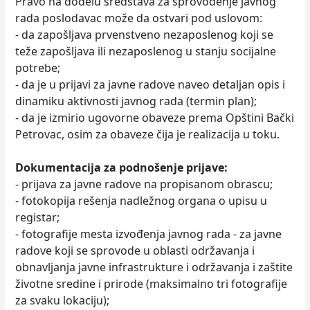
Pravo na dodelu sredstava za sprovođenje javnog
rada poslodavac može da ostvari pod uslovom:
- da zapošljava prvenstveno nezaposlenog koji se
teže zapošljava ili nezaposlenog u stanju socijalne
potrebe;
- da je u prijavi za javne radove naveo detaljan opis i
dinamiku aktivnosti javnog rada (termin plan);
- da je izmirio ugovorne obaveze prema Opštini Bački
Petrovac, osim za obaveze čija je realizacija u toku.
Dokumentacija za podnošenje prijave:
- prijava za javne radove na propisanom obrascu;
- fotokopija rešenja nadležnog organa o upisu u
registar;
- fotografije mesta izvođenja javnog rada - za javne
radove koji se sprovode u oblasti održavanja i
obnavljanja javne infrastrukture i održavanja i zaštite
životne sredine i prirode (maksimalno tri fotografije
za svaku lokaciju);