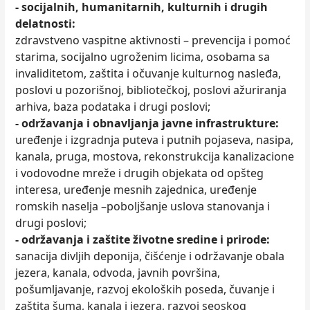
- socijalnih, humanitarnih, kulturnih i drugih
delatnosti:
zdravstveno vaspitne aktivnosti – prevencija i pomoć
starima, socijalno ugroženim licima, osobama sa
invaliditetom, zaštita i očuvanje kulturnog nasleđa,
poslovi u pozorišnoj, bibliotečkoj, poslovi ažuriranja
arhiva, baza podataka i drugi poslovi;
- održavanja i obnavljanja javne infrastrukture:
uređenje i izgradnja puteva i putnih pojaseva, nasipa,
kanala, pruga, mostova, rekonstrukcija kanalizacione
i vodovodne mreže i drugih objekata od opšteg
interesa, uređenje mesnih zajednica, uređenje
romskih naselja –poboljšanje uslova stanovanja i
drugi poslovi;
- održavanja i zaštite životne sredine i prirode:
sanacija divljih deponija, čišćenje i održavanje obala
jezera, kanala, odvoda, javnih površina,
pošumljavanje, razvoj ekoloških poseda, čuvanje i
zaštita šuma, kanala i jezera, razvoj seoskog