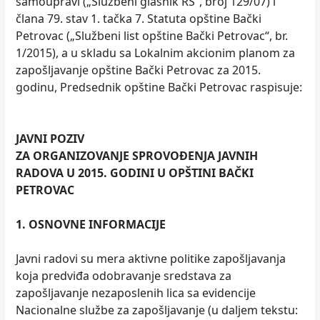
samoupravi („Službeni glasnik RS“, broj 129/07) i
člana 79. stav 1. tačka 7. Statuta opštine Bački
Petrovac („Službeni list opštine Bački Petrovac“, br.
1/2015), a u skladu sa Lokalnim akcionim planom za
zapošljavanje opštine Bački Petrovac za 2015.
godinu, Predsednik opštine Bački Petrovac raspisuje:
JAVNI POZIV
ZA ORGANIZOVANJE SPROVOĐENJA JAVNIH
RADOVA U 2015. GODINI U OPŠTINI BAČKI
PETROVAC
1. OSNOVNE INFORMACIJE
Javni radovi su mera aktivne politike zapošljavanja
koja predviđa odobravanje sredstava za
zapošljavanje nezaposlenih lica sa evidencije
Nacionalne službe za zapošljavanje (u daljem tekstu: