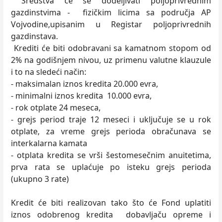
Sredstva će se dodeljivati poljoprivrednim
gazdinstvima - fizičkim licima sa područja AP
Vojvodine,upisanim u Registar poljoprivrednih
gazdinstava.
Krediti će biti odobravani sa kamatnom stopom od
2% na godišnjem nivou, uz primenu valutne klauzule
i to na sledeći način:
- maksimalan iznos kredita 20.000 evra,
- minimalni iznos kredita 10.000 evra,
- rok otplate 24 meseca,
- grejs period traje 12 meseci i uključuje se u rok
otplate, za vreme grejs perioda obračunava se
interkalarna kamata
- otplata kredita se vrši šestomesečnim anuitetima,
prva rata se uplaćuje po isteku grejs perioda
(ukupno 3 rate)
Kredit će biti realizovan tako što će Fond uplatiti
iznos odobrenog kredita dobavljaču opreme i