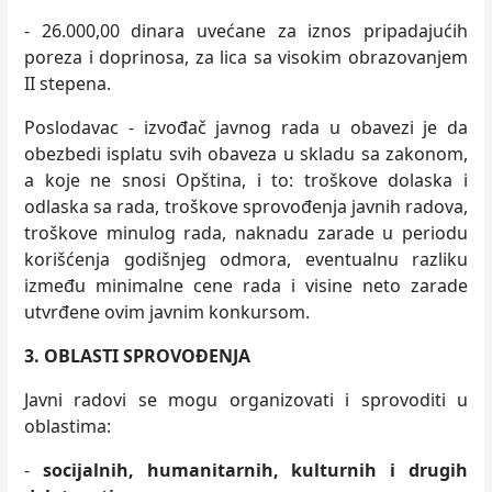
- 26.000,00 dinara uvećane za iznos pripadajućih
poreza i doprinosa, za lica sa visokim obrazovanjem
II stepena.
Poslodavac - izvođač javnog rada u obavezi je da
obezbedi isplatu svih obaveza u skladu sa zakonom,
a koje ne snosi Opština, i to: troškove dolaska i
odlaska sa rada, troškove sprovođenja javnih radova,
troškove minulog rada, naknadu zarade u periodu
korišćenja godišnjeg odmora, eventualnu razliku
između minimalne cene rada i visine neto zarade
utvrđene ovim javnim konkursom.
3.
OBLASTI SPROVOĐENJA
Javni radovi se mogu organizovati i sprovoditi u
oblastima:
-
socijalnih
,
humanitarnih
,
kulturnih i drugih