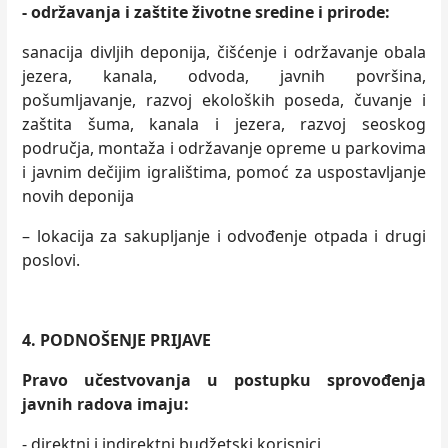
-
održavanja i zaštite životne sredine i prirode
:
sanacija divljih deponija, čišćenje i održavanje obala
jezera, kanala, odvoda, javnih površina,
pošumljavanje, razvoj ekoloških poseda, čuvanje i
zaštita šuma, kanala i jezera, razvoj seoskog
područja, montaža i održavanje opreme u parkovima
i javnim dečijim igralištima, pomoć za uspostavljanje
novih deponija
– lokacija za sakupljanje i odvođenje otpada i drugi
poslovi.
4.
PODNOŠENJE PRIJAVE
Pravo učestvovanja u postupku sprovođenja
javnih radova imaju
:
- direktni i indirektni budžetski korisnici,