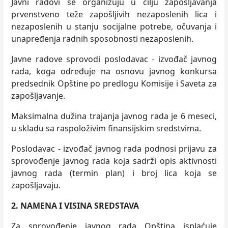
Javni radovi se organizuju u cilju zapošljavanja
prvenstveno teže zapošljivih nezaposlenih lica i
nezaposlenih u stanju socijalne potrebe, očuvanja i
unapređenja radnih sposobnosti nezaposlenih.
Javne radove sprovodi poslodavac - izvođač javnog
rada, koga određuje na osnovu javnog konkursa
predsednik Opštine po predlogu Komisije i Saveta za
zapošljavanje.
Maksimalna dužina trajanja javnog rada je 6 meseci,
u skladu sa raspoloživim finansijskim sredstvima.
Poslodavac - izvođač javnog rada podnosi prijavu za
sprovođenje javnog rada koja sadrži opis aktivnosti
javnog rada (termin plan) i broj lica koja se
zapošljavaju.
2.
NAMENA I VISINA SREDSTAVA
Za sprovođenje javnog rada Opština isplaćuje