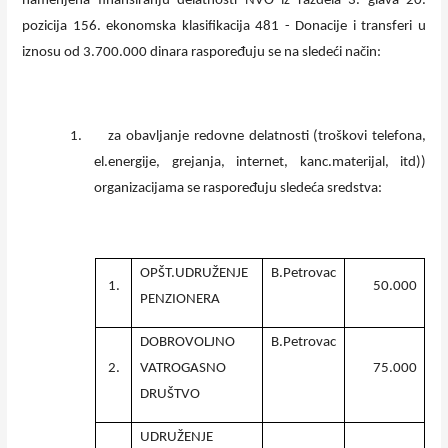
namenjena finansiranju delatnosti NVO iz razdela 3. glava 20.
pozicija 156. ekonomska klasifikacija 481 - Donacije i transferi u
iznosu od 3.700.000 dinara raspoređuju se na sledeći način:
1.
za obavljanje redovne delatnosti (troškovi telefona,
el.energije, grejanja, internet, kanc.materijal, itd))
organizacijama se raspoređuju sledeća sredstva:
OPŠT.UDRUŽENJE
B.Petrovac
1.
50.000
PENZIONERA
DOBROVOLJNO
B.Petrovac
2.
VATROGASNO
75.000
DRUŠTVO
UDRUŽENJE