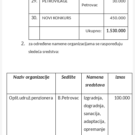
29.
PETROVILAGE
30.000
Petrovac
30.
NOVI KONKURS
450.000
Ukupno:
1.530.000
2.
za određene namene organizacijama se raspoređuju
sledeća sredstva:
Naziv organizacije
Sedište
Namena
iznos
sredstava
Opšt.udruž.penzionera
B.Petrovac
Izgradnja,
100.000
dogradnja,
sanacija,
adaptacija,
opremanje