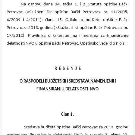
Na osnovu člana 34. tačka 1. i 2. Statuta opštine Bački
Petrovac («Službeni list opštine Bački Petrovac» br. 11/2008,
4/2009 i 4/2011), člana 15. Odluke o budžetu opštine Bački
Petrovac za 2013. godinu («Službeni list opštine Bački Petrovac» br.
17/2012), Pravilnika o kriterijumima i merilima za finansiranje
delatnosti NVO u opštini Bački Petrovac, Opštinsko veće d o n o s i
R E Š E N J E
O RASPODELI BUDŽETSKIH SREDSTAVA NAMENJENIH
FINANSIRANJU DELATNOSTI NVO
Član 1.
Sredstva budžeta opštine Bački Petrovac za 2013. godinu