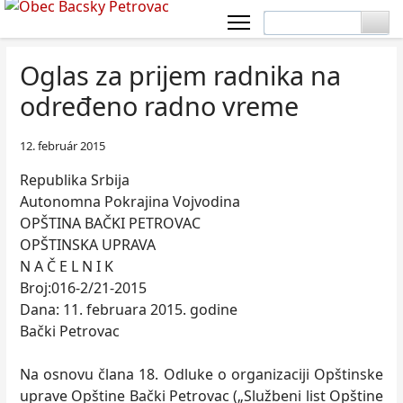
Oglas za prijem radnika na
određeno radno vreme
12. február 2015
Republika Srbija
Autonomna Pokrajina Vojvodina
OPŠTINA BAČKI PETROVAC
OPŠTINSKA UPRAVA
N A Č E L N I K
Broj:016-2/21-2015
Dana: 11. februara 2015. godine
Bački Petrovac
Na osnovu člana 18. Odluke o organizaciji Opštinske
uprave Opštine Bački Petrovac („Službeni list Opštine