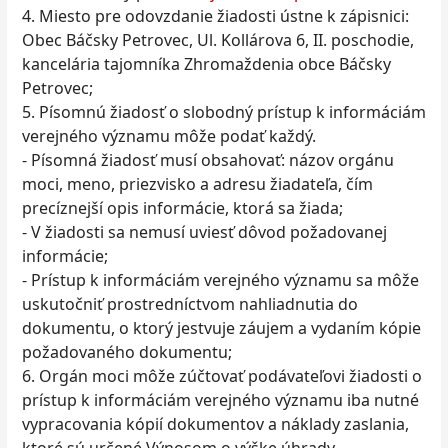
4. Miesto pre odovzdanie žiadosti ústne k zápisnici:
Obec Báčsky Petrovec, Ul. Kollárova 6, II. poschodie,
kancelária tajomníka Zhromaždenia obce Báčsky
Petrovec;
5. Písomnú žiadosť o slobodný prístup k informáciám
verejného významu môže podať každý.
- Písomná žiadosť musí obsahovať: názov orgánu
moci, meno, priezvisko a adresu žiadateľa, čím
precíznejší opis informácie, ktorá sa žiada;
- V žiadosti sa nemusí uviesť dôvod požadovanej
informácie;
- Prístup k informáciám verejného významu sa môže
uskutočniť prostredníctvom nahliadnutia do
dokumentu, o ktorý jestvuje záujem a vydaním kópie
požadovaného dokumentu;
6. Orgán moci môže zúčtovať podávateľovi žiadosti o
prístup k informáciám verejného významu iba nutné
vypracovania kópií dokumentov a náklady zaslania,