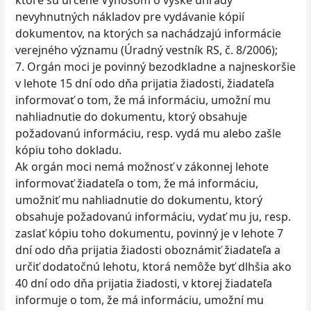
ktoré sú určené Výnosom o výške úhrady
nevyhnutných nákladov pre vydávanie kópií
dokumentov, na ktorých sa nachádzajú informácie
verejného významu (Úradný vestník RS, č. 8/2006);
7. Orgán moci je povinný bezodkladne a najneskoršie
v lehote 15 dní odo dňa prijatia žiadosti, žiadateľa
informovať o tom, že má informáciu, umožní mu
nahliadnutie do dokumentu, ktorý obsahuje
požadovanú informáciu, resp. vydá mu alebo zašle
kópiu toho dokladu.
Ak orgán moci nemá možnosť v zákonnej lehote
informovať žiadateľa o tom, že má informáciu,
umožniť mu nahliadnutie do dokumentu, ktorý
obsahuje požadovanú informáciu, vydať mu ju, resp.
zaslať kópiu toho dokumentu, povinný je v lehote 7
dní odo dňa prijatia žiadosti oboznámiť žiadateľa a
určiť dodatočnú lehotu, ktorá nemôže byť dlhšia ako
40 dní odo dňa prijatia žiadosti, v ktorej žiadateľa
informuje o tom, že má informáciu, umožní mu