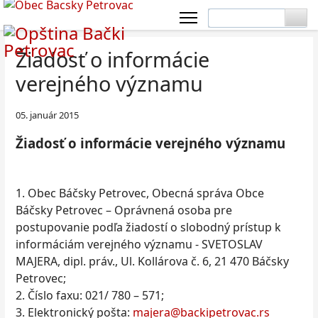
Žiadosť o informácie
verejného významu
05. január 2015
Žiadosť o informácie verejného významu
1. Obec Báčsky Petrovec, Obecná správa Obce
Báčsky Petrovec – Oprávnená osoba pre
postupovanie podľa žiadostí o slobodný prístup k
informáciám verejného významu - SVETOSLAV
MAJERA, dipl. práv., Ul. Kollárova č. 6, 21 470 Báčsky
Petrovec;
2. Číslo faxu: 021/ 780 – 571;
3. Elektronický pošta:
majera@backipetrovac.rs