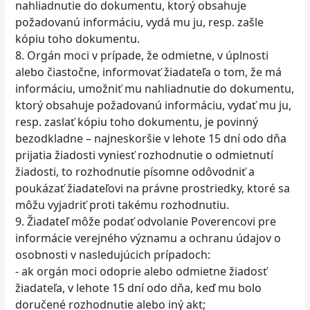
nahliadnutie do dokumentu, ktorý obsahuje
požadovanú informáciu, vydá mu ju, resp. zašle
kópiu toho dokumentu.
8. Orgán moci v prípade, že odmietne, v úplnosti
alebo čiastočne, informovať žiadateľa o tom, že má
informáciu, umožniť mu nahliadnutie do dokumentu,
ktorý obsahuje požadovanú informáciu, vydať mu ju,
resp. zaslať kópiu toho dokumentu, je povinný
bezodkladne – najneskoršie v lehote 15 dní odo dňa
prijatia žiadosti vyniesť rozhodnutie o odmietnutí
žiadosti, to rozhodnutie písomne odôvodniť a
poukázať žiadateľovi na právne prostriedky, ktoré sa
môžu vyjadriť proti takému rozhodnutiu.
9. Žiadateľ môže podať odvolanie Poverencovi pre
informácie verejného významu a ochranu údajov o
osobnosti v nasledujúcich prípadoch:
- ak orgán moci odoprie alebo odmietne žiadosť
žiadateľa, v lehote 15 dní odo dňa, keď mu bolo
doručené rozhodnutie alebo iný akt;