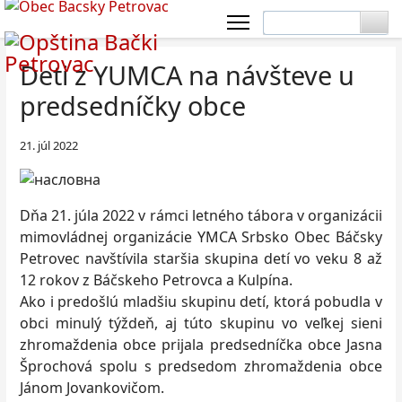
Deti z YUMCA na návšteve u
predsedníčky obce
21. júl 2022
Dňa 21. júla 2022 v rámci letného tábora v organizácii
mimovládnej organizácie YMCA Srbsko Obec Báčsky
Petrovec navštívila staršia skupina detí vo veku 8 až
12 rokov z Báčskeho Petrovca a Kulpína.
Ako i predošlú mladšiu skupinu detí, ktorá pobudla v
obci minulý týždeň, aj túto skupinu vo veľkej sieni
zhromaždenia obce prijala predsedníčka obce Jasna
Šprochová spolu s predsedom zhromaždenia obce
Jánom Jovankovičom.