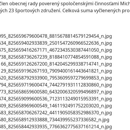
člen obecnej rady poverený spoločenskými činnosťami Micha
ch 23 športových združení. Celková suma vyčlenených pros