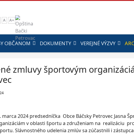
A
A+
BY OBČANOM
DOKUMENTY
VEREJNÉ VÝZVY
ARC
né zmluvy športovým organizáciá
vec
24
8. marca 2024 predsedníčka Obce Báčsky Petrovec Jasna Š
ganizáciám v oblasti športu a združeniam na realizáciu 
 športu. Slávnostného udelenia zmlúv sa zúčastnili i zástup