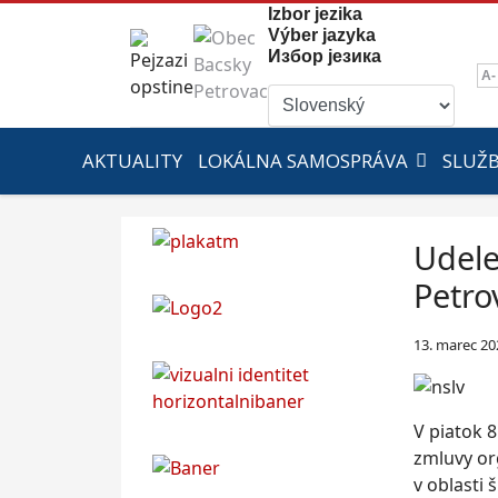
Izbor jezika
Výber jazyka
Избор језика
A-
AKTUALITY
LOKÁLNA SAMOSPRÁVA
SLUŽ
Udele
Petro
13. marec 20
V piatok 
zmluvy or
v oblasti