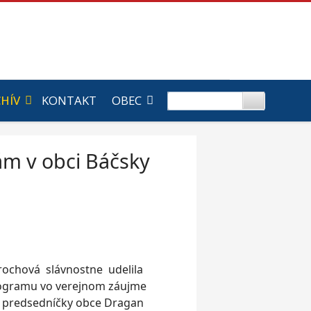
HÍV
KONTAKT
OBEC
m v obci Báčsky
prochová slávnostne udelila
programu vo verejnom záujme
ca predsedníčky obce Dragan