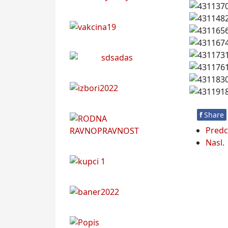
f
Share
Predc
Nasl.