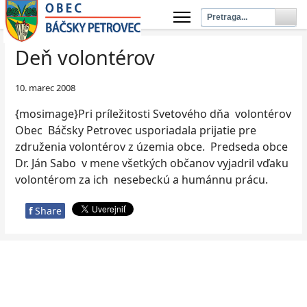
Deň volontérov
10. marec 2008
{mosimage}Pri príležitosti Svetového dňa volontérov
Obec Báčsky Petrovec usporiadala prijatie pre
združenia volontérov z územia obce. Predseda obce
Dr. Ján Sabo v mene všetkých občanov vyjadril vďaku
volontérom za ich nesebeckú a humánnu prácu.
f
Share