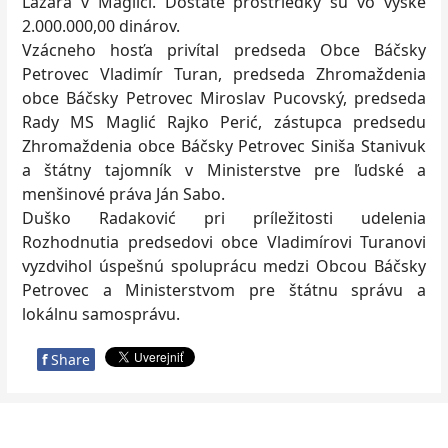
Lazara v Maglići. Dostáte prostriedky sú vo výške
2.000.000,00 dinárov.
Vzácneho hosťa privítal predseda Obce Báčsky
Petrovec Vladimír Turan, predseda Zhromaždenia
obce Báčsky Petrovec Miroslav Pucovský, predseda
Rady MS Maglić Rajko Perić, zástupca predsedu
Zhromaždenia obce Báčsky Petrovec Siniša Stanivuk
a štátny tajomník v Ministerstve pre ľudské a
menšinové práva Ján Sabo.
Duško Radaković pri príležitosti udelenia
Rozhodnutia predsedovi obce Vladimírovi Turanovi
vyzdvihol úspešnú spoluprácu medzi Obcou Báčsky
Petrovec a Ministerstvom pre štátnu správu a
lokálnu samosprávu.
f
Share