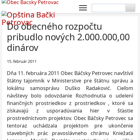
Do obecného rozpočtu
pribudlo nových 2.000.000,00
dinárov
15. február 2011
Dňa 11. februára 2011 Obec Báčsky Petrovec navštívil
štátny tajomník v Ministerstve pre štátnu správu a
lokálnu samosprávu Duško Radaković. Cieľom
návštevy bolo odovzdanie Rozhodnutia o udelení
finančných prostriedkov z prostriedkov , ktoré sa
získavajú z usporadúvania hier v šťastie
prostredníctvom projektov. Obec Báčsky Petrovec sa
tentoraz uchádzala projektom pre ukončenie
stavebných prác pravoslávneho chrámu Kniežaťa