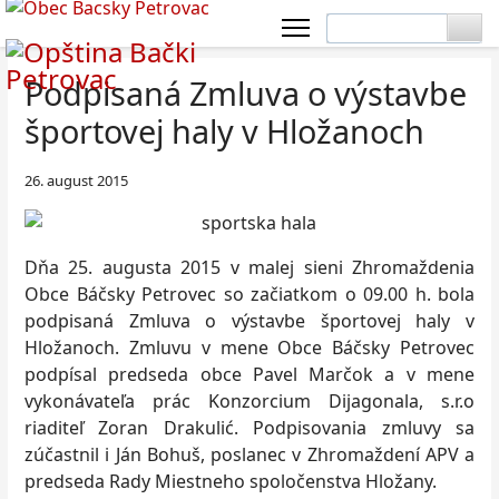
Podpisaná Zmluva o výstavbe
športovej haly v Hložanoch
26. august 2015
Dňa 25. augusta 2015 v malej sieni Zhromaždenia
Obce Báčsky Petrovec so začiatkom o 09.00 h. bola
podpisaná Zmluva o výstavbe športovej haly v
Hložanoch. Zmluvu v mene Obce Báčsky Petrovec
podpísal predseda obce Pavel Marčok a v mene
vykonávateľa prác Konzorcium Dijagonala, s.r.o
riaditeľ Zoran Drakulić. Podpisovania zmluvy sa
zúčastnil i Ján Bohuš, poslanec v Zhromaždení APV a
predseda Rady Miestneho spoločenstva Hložany.