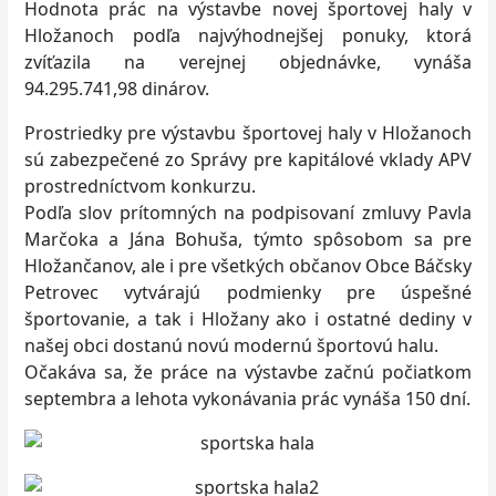
Hodnota prác na výstavbe novej športovej haly v
Hložanoch podľa najvýhodnejšej ponuky, ktorá
zvíťazila na verejnej objednávke, vynáša
94.295.741,98 dinárov.
Prostriedky pre výstavbu športovej haly v Hložanoch
sú zabezpečené zo Správy pre kapitálové vklady APV
prostredníctvom konkurzu.
Podľa slov prítomných na podpisovaní zmluvy Pavla
Marčoka a Jána Bohuša, týmto spôsobom sa pre
Hložančanov, ale i pre všetkých občanov Obce Báčsky
Petrovec vytvárajú podmienky pre úspešné
športovanie, a tak i Hložany ako i ostatné dediny v
našej obci dostanú novú modernú športovú halu.
Očakáva sa, že práce na výstavbe začnú počiatkom
septembra a lehota vykonávania prác vynáša 150 dní.