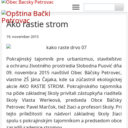
Ako rastie strom
19. november 2015
Pokrajinský tajomník pre urbanizmus, staviteľstvo
a ochranu životného prostredia Slobodna Puović dňa
09. novembra 2015 navštívil Obec Báčsky Petrovec,
vlastne ZŠ Jána Čajaka, kde sa zúčastnil ekologickej
akcie AKO RASTIE STROM. Pokrajinského tajomníka
na pôde základnej školy privítali zástupkyňa riaditeľa
školy Vlasta Werleová, predseda Obce Báčsky
Petrovec Pavel Marčok, tiež žiaci a profesori školy. Pri
tejto príležitosti na nádvorí základnej školy žiaci
spolu s pokrajinským tajomníkom a predsedom obce
zasadili sadenice stromov.