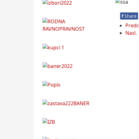
f
Share
Predc
Nasl.