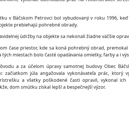
u v Báčskom Petrovci bol vybudovaný v roku 1996, keď 
bjekte prebiehajú pohrebné obrady.
videlnej údržby na objekte sa nekonali žiadne väčšie oprav
om čase priestor, kde sa koná pohrebný obrad, premokal 
a tých miestach bolo časté opadávania omietky, farby a i výs
dôvodu a za účelom úpravy samotnej budovy Obec Báčsk
 začiatkom júla angažovala vykonávateľa prác, ktorý vy
rístrešku a všetky poškodené časti opravil, vykonal ich
kže, dom smútku získal lepší a bespečnejší výzor.