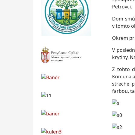
Petrovci.
Dom smútk
v tomto o
Okrem pra
V posledn
krytiny. N
Z tohto 
Komunalac
streche p
farbou, ta