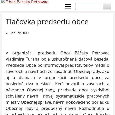
Tlačovka predsedu obce
28. január 2009
V organizácii predsedu Obce Báčsky Petrovec
Vladimíra Turana bola uskutočnená tlačová beseda.
Predseda Obce poinformoval predstaviteľov médií o
záveroch a návrhoch zo zasadnutí Obecnej rady, ako
aj o dianiach v organizácii predsedu obce za
posledné dva mesiace. Keď hovoril o záveroch a
návrhoch Obecnej rady, predseda obce vyzdvihol
schválený návrh novej systematizácie pracovných
miest v Obecnej správe, návrh Rokovacieho poriadku
Obecnej rady a predbežný návrh Rozhodnutia o
miestnych spoločenstvách na území Obce Báčsky