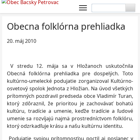
Obecna folklórna prehliadka
20. máj 2010
V stredu 12. mája sa v Hložanoch uskutočnila
Obecná folklórna prehliadka pre dospelých. Toto
kultúrno-umelecké podujatie zorganizoval Kultúrno-
osvetový spolok Jednota z Hložian. Na úvod všetkých
prítomných pozdravil predseda obce Vladimír Turan,
ktorý zdôraznil, že prioritou je zachovávať bohatú
kultúru, tradície a umenie, keďže tradície a ľudové
umenie sa rozvíjajú najmä prostredníctvom folklóru,
ktorý odzrkadľuje krásu a našu kultúrnu identitu.
Podujatie svojou prítomnosťou poctil aj poslanec v