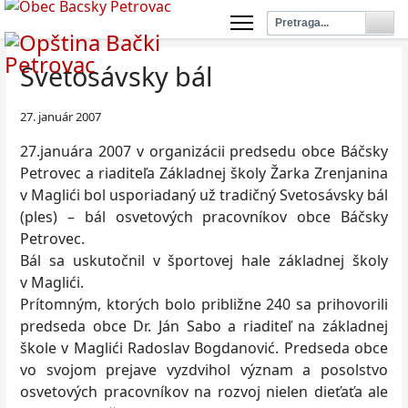
Svetosávsky bál
27. január 2007
27.januára 2007 v organizácii predsedu obce Báčsky
Petrovec a riaditeľa Základnej školy Žarka Zrenjanina
v Maglići bol usporiadaný už tradičný Svetosávsky bál
(ples) – bál osvetových pracovníkov obce Báčsky
Petrovec.
Bál sa uskutočnil v športovej hale základnej školy
v Maglići.
Prítomným, ktorých bolo približne 240 sa prihovorili
predseda obce Dr. Ján Sabo a riaditeľ na základnej
škole v Maglići Radoslav Bogdanović. Predseda obce
vo svojom prejave vyzdvihol význam a posolstvo
osvetových pracovníkov na rozvoj nielen dieťaťa ale