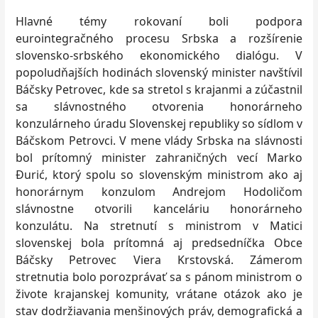
Hlavné témy rokovaní boli podpora
eurointegračného procesu Srbska a rozšírenie
slovensko-srbského ekonomického dialógu. V
popoludňajších hodinách slovenský minister navštívil
Báčsky Petrovec, kde sa stretol s krajanmi a zúčastnil
sa slávnostného otvorenia honorárneho
konzulárneho úradu Slovenskej republiky so sídlom v
Báčskom Petrovci. V mene vlády Srbska na slávnosti
bol prítomný minister zahraničných vecí Marko
Đurić, ktorý spolu so slovenským ministrom ako aj
honorárnym konzulom Andrejom Hodoličom
slávnostne otvorili kanceláriu honorárneho
konzulátu. Na stretnutí s ministrom v Matici
slovenskej bola prítomná aj predsedníčka Obce
Báčsky Petrovec Viera Krstovská. Zámerom
stretnutia bolo porozprávať sa s pánom ministrom o
živote krajanskej komunity, vrátane otázok ako je
stav dodržiavania menšinových práv, demografická a