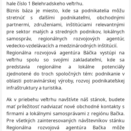
hale číslo 1 Belehradskeho veľtrhu.
Biznis báza je miesto, kde sa podnikatelia môžu
stretnúť s ďalšími podnikateľmi, obchodnými
partnermi, združeniami, inštitúciami relevantnými
pre sektor malých a stredných podnikov, lokálnych
samospráv, regionálnych rozvojových agentúr,
vedecko-vzdelávacích a medzinárodných inštitúcií.
Regionálna rozvojová agentúra Báčka vystúpi na
veľtrhu spolu so svojimi zakladateľmi, kde sa
predstavia regionálne a lokálne potenciály
zjednotené do troch spoločných tém: podnikanie v
oblasti potravinárskej výroby, rozvoj podnikateľskej
infraštruktury a turistika.
Ak v priebehu veľtrhu navštívte náš stánok, budete
mať príležitosť nadviazať nové obchodné kontakty s
firmami a lokálnymi samosprávami z regiónu Bačka.
Pre všetkých zainteresovaných návštevníkov stánku
Regionálna rozvojová agentúra Bačka môže