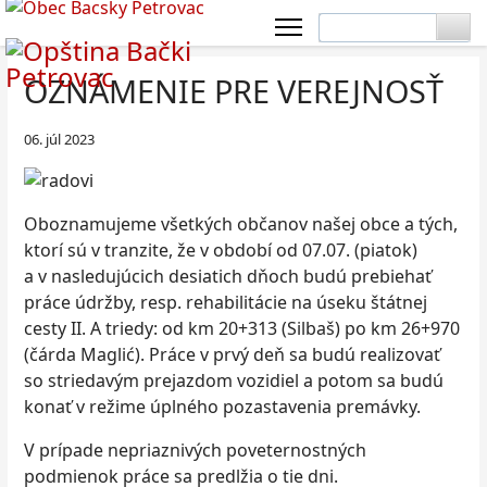
OZNÁMENIE PRE VEREJNOSŤ
06. júl 2023
Oboznamujeme všetkých občanov našej obce a tých,
ktorí sú v tranzite, že v období od 07.07. (piatok)
a v nasledujúcich desiatich dňoch budú prebiehať
práce údržby, resp. rehabilitácie na úseku štátnej
cesty II. A triedy: od km 20+313 (Silbaš) po km 26+970
(čárda Maglić). Práce v prvý deň sa budú realizovať
so striedavým prejazdom vozidiel a potom sa budú
konať v režime úplného pozastavenia premávky.
V prípade nepriaznivých poveternostných
podmienok práce sa predlžia o tie dni.