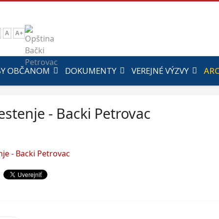
A
A+
BY OBČANOM
DOKUMENTY
VEREJNÉ VÝZVY
ARC
stenje - Backi Petrovac
je - Backi Petrovac