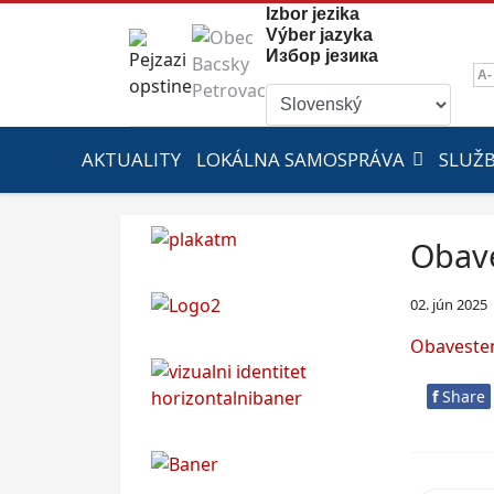
Izbor jezika
Výber jazyka
Избор језика
A-
AKTUALITY
LOKÁLNA SAMOSPRÁVA
SLUŽ
Obave
02. jún 2025
Obavesten
f
Share